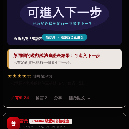
🧰 遊戲說法查證表
彭同學的遊戲說法查證表結果：可進入下一步
已有足夠資訊執行一個最小下一步。
★★★★☆
使用後評價
把我原本忽略的條件直接點出來，值得一測。
⚡ 有料 24
留言 2
分享
開啟貼文 →
曾桑
Casino 裝置相容性檢查
曾
2026/7/6 · FK57-20260706-6391