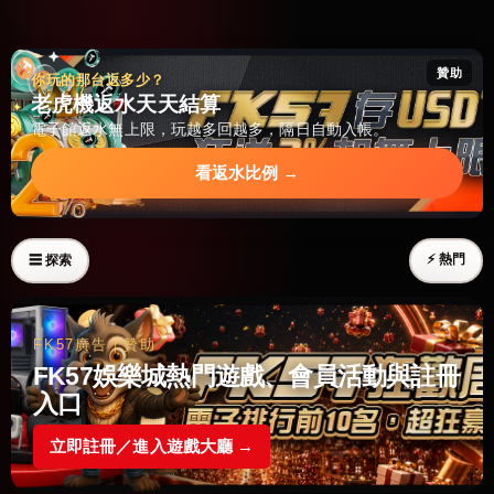
贊助
你玩的那台返多少？
老虎機返水天天結算
電子館返水無上限，玩越多回越多，隔日自動入帳。
看返水比例 →
⚡ 熱門
☰ 探索
FK57廣告｜贊助
FK57娛樂城熱門遊戲、會員活動與註冊
入口
立即註冊／進入遊戲大廳 →