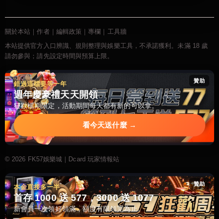
關於本站
｜
作者
｜
編輯政策
｜
專欄
｜
工具牆
本站提供官方入口辨識、規則整理與娛樂工具，不承諾獲利。未滿 18 歲
請勿參與；請先設定時間與預算上限。
贊助
錯過這檔要等一年
週年慶豪禮天天開領
狂歡檔期限定，活動期間每天都有新的可以拿。
看今天送什麼 →
© 2026 FK57娛樂城｜Dcard 玩家情報站
贊助
本金直接多一半
首存 1000 送 577，3000 送 1077
新會員一次領好領滿，額度有限領完為止。