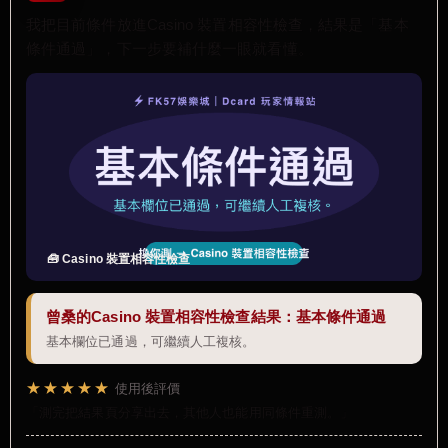
我把目前條件放進Casino 裝置相容性檢查，結果是「基本
條件通過」，下一步要補什麼一眼就看懂。
🧰 Casino 裝置相容性檢查
曾桑的Casino 裝置相容性檢查結果：基本條件通過
基本欄位已通過，可繼續人工複核。
★★★★★
使用後評價
測完把結果頁分享出去，其他人也能用同條件重測。