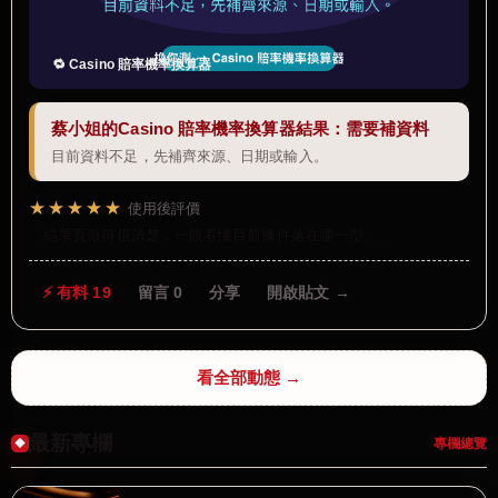
🔁 Casino 賠率機率換算器
蔡小姐的Casino 賠率機率換算器結果：需要補資料
目前資料不足，先補齊來源、日期或輸入。
★★★★★
使用後評價
結果頁做得很清楚，一眼看懂目前條件落在哪一型。
⚡ 有料 19
留言 0
分享
開啟貼文 →
看全部動態 →
最新專欄
專欄總覽