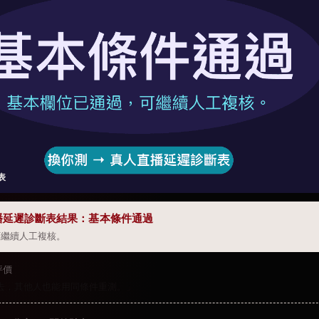
表
播延遲診斷表結果：基本條件通過
可繼續人工複核。
評價
去，其他人也能用同條件重測。