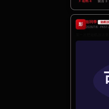
⚡ 有料 4
留言 3
彭同學
遊戲
彭
2026/7/6 · FK57
第一次把遊戲說法查