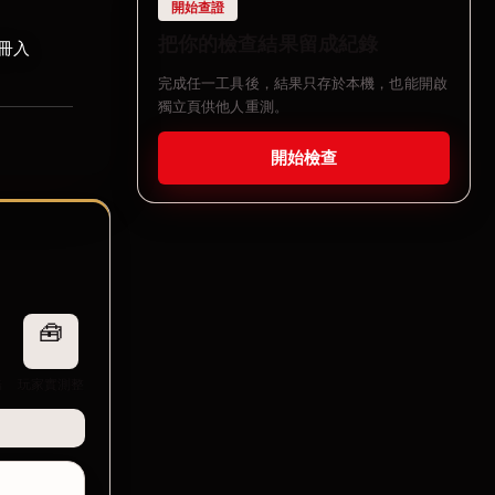
開始查證
把你的檢查結果留成紀錄
冊入
完成任一工具後，結果只存於本機，也能開啟
獨立頁供他人重測。
開始檢查
🧰
🧰
🧰
🔁
🧰
📡
錯
玩家實測整
真人直播延
真人百家樂
Casin
Casin
真人桌流程