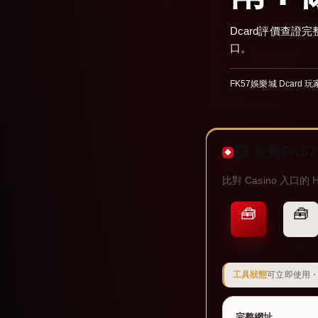
Dcard評價查
口。
FK57娛樂城 Dcard
🧮 免費FK
比對 Casino 入
🧰
🧰
FK57娛
Casin
工具狀態
可立即使用
完整網址