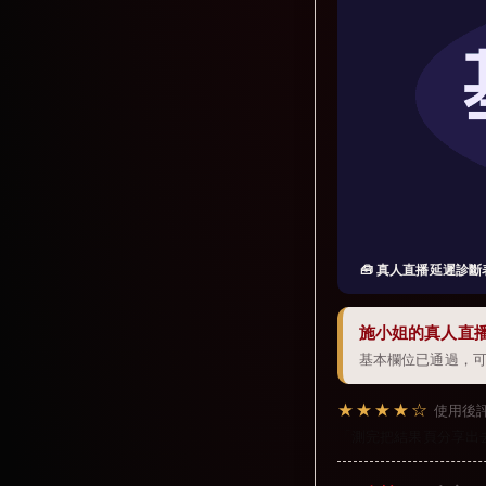
🧰 真人直播延遲診斷
施小姐的真人直
基本欄位已通過，
★★★★☆
使用後
測完把結果頁分享出