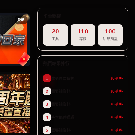
平台數據
贊助
20
110
100
工具
專欄
結果類型
熱門結果排行
1
建議再次核對
30 有料
2
需要補資料
30 有料
3
需要補資料
30 有料
4
基本條件通過
30 有料
5
需要補資料
30 有料