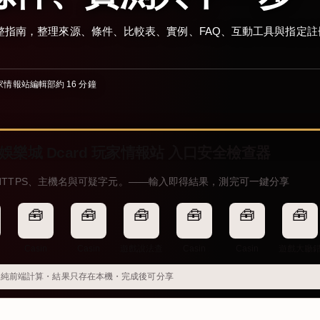
證完整指南，整理來源、條件、比較表、實例、FAQ、互動工具與指定註
 玩家情報站編輯部
約 16 分鐘
57娛樂城 Dcard 玩家情報站 入口安全檢查器
口的 HTTPS、主機名與可疑字元。——輸入即得結果，測完可一鍵分享
🧰
🧰
🧰
🧰
🧰
🧰
Casin
Casin
遊戲說法查
Casin
Casin
遊戲大廳
・純前端計算・結果只存在本機・完成後可分享