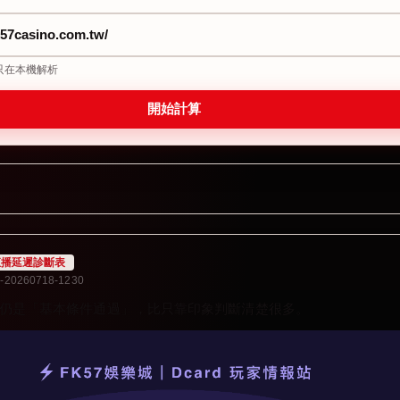
只在本機解析
開始計算
直播延遲診斷表
7-20260718-1230
仍是「基本條件通過」，比只靠印象判斷清楚很多。