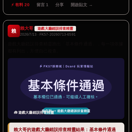
⚡ 有料 20
留言 1
分享
開啟貼文 →
賴大哥
遊戲大廳錯誤排查精靈
賴
2026/7/13 · FK57-20260713-6591
遊戲大廳錯誤排查精靈跑出「基本條件通過」，每一項依據
都有列出，方便自己複查。
🧰 遊戲大廳錯誤排查精靈
賴大哥的遊戲大廳錯誤排查精靈結果：基本條件通過