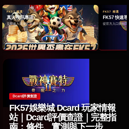
FK57 精選
FK57 精選
真人視訊專區
FK57 快速
立即進入沉浸式遊戲大廳 →
從官方入口開始完
Dcard評價查證
FK57娛樂城 Dcard 玩家情報
站｜Dcard評價查證｜完整指
南：條件、實測與下一步