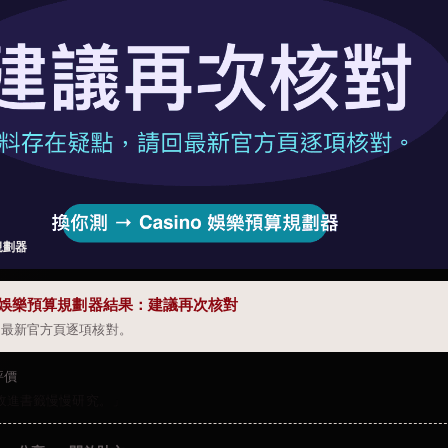
算規劃器
no 娛樂預算規劃器結果：建議再次核對
回最新官方頁逐項核對。
評價
收進書籤慢慢研究。