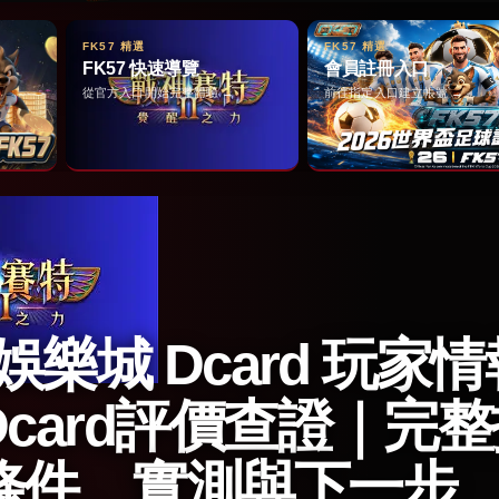
FK57 精選
FK57 精選
FK57 快速導覽
會員註冊入口
從官方入口開始完整體驗 →
前往指定入口建立帳號 →
7娛樂城 Dcard 玩家
card評價查證｜完
條件、實測與下一步