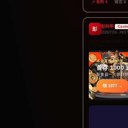
⚡ 有料 4
留言 0
彭同學
Cas
彭
2026/7/16 · FK5
跑完Casino 
本金直接多一半
首存 1000 
新會員一次領好
領 1077 →