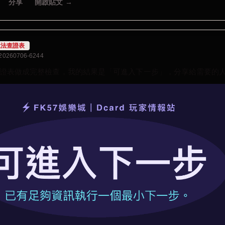
分享
開啟貼文 →
說法查證表
-20260706-6244
證表做成完整檢查，我的結果是「可進入下一步」，分享給需要的