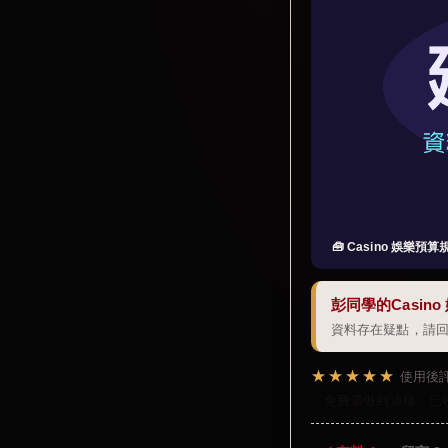
🧰 Casino 娛樂預
彭同學的Casi
資料存在疑點，請
★★★★★
使用後
免費還做到這樣，已