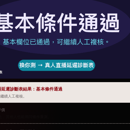
表
播延遲診斷表結果：基本條件通過
可繼續人工複核。
評價
去，其他人也能用同條件重測。