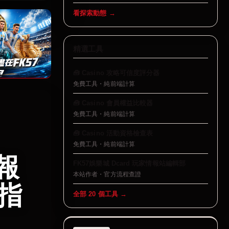
看探索動態 →
精選工具
🧰 Casino 攻略可信度評分器
免費工具・純前端計算
🧰 Casino 會員權益比較器
免費工具・純前端計算
🧰 Casino 活動資格檢查表
免費工具・純前端計算
情報
FK57娛樂城 Dcard 玩家情報站編輯部
本站作者・官方流程查證
整指
全部 20 個工具 →