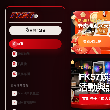
你玩的那台返多少？
老虎機返水天
🌜
目前：淺色
電子館返水無上限，
看返水比例 →
首
首頁
探
探索動態
器
工具牆
FK57廣告｜贊助
FK5
專
深度專欄
活動與
官方指南分類
Dcard評價查證
▪
立即註冊／進入
玩家實測整理
▪