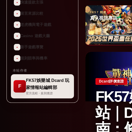
快速提款主張
▪
FK57 精選
留言來源比較
▪
真人視訊專區
老虎機與電子遊戲
▪
立即進入沉浸式遊戲大廳 →
Casino 遊戲大廳
▪
新手遊戲導覽
▪
規則賠率與機率
▪
本站作者
FK57娛樂城 Dcard 玩
Dcard評價查證
F
家情報站編輯部
FK5
官方流程・規則查證
站｜D
南：