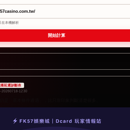
只在本機解析
開始計算
直播延遲診斷表
7-20260718-1230
仍是「基本條件通過」，比只靠印象判斷清楚很多。