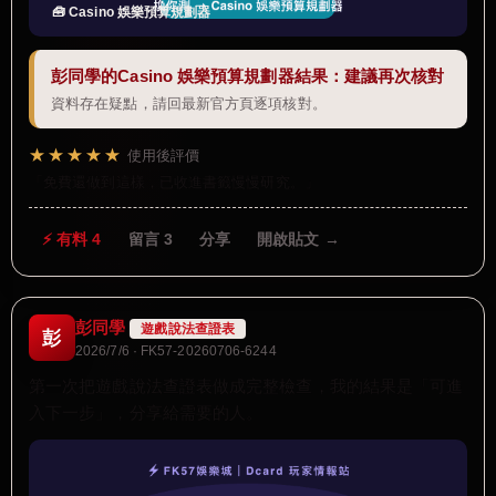
🧰 Casino 娛樂預算規劃器
彭同學的Casino 娛樂預算規劃器結果：建議再次核對
資料存在疑點，請回最新官方頁逐項核對。
★★★★★
使用後評價
免費還做到這樣，已收進書籤慢慢研究。
⚡ 有料 4
留言 3
分享
開啟貼文 →
彭同學
遊戲說法查證表
彭
2026/7/6 · FK57-20260706-6244
第一次把遊戲說法查證表做成完整檢查，我的結果是「可進
入下一步」，分享給需要的人。