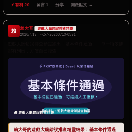
⚡ 有料 20
留言 1
分享
開啟貼文 →
賴大哥
遊戲大廳錯誤排查精靈
賴
2026/7/13 · FK57-20260713-6591
遊戲大廳錯誤排查精靈跑出「基本條件通過」，每一項依據
都有列出，方便自己複查。
🧰 遊戲大廳錯誤排查精靈
賴大哥的遊戲大廳錯誤排查精靈結果：基本條件通過