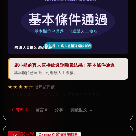
🧰 真人直播延遲診斷表
施小姐的真人直播延遲診斷表結果：基本條件通過
基本欄位已通過，可繼續人工複核。
★★★★☆
使用後評價
測完把結果頁分享出去，其他人也能用同條件重測。
⚡ 有料 4
留言 0
分享
開啟貼文 →
彭同學
Casino 娛樂預算規劃器