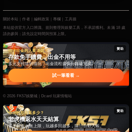
關於本站
｜
作者
｜
編輯政策
｜
專欄
｜
工具牆
本站提供官方入口辨識、規則整理與娛樂工具，不承諾獲利。未滿 18 歲
請勿參與；請先設定時間與預算上限。
贊助
怕卡出金的人看這個
存款免手續費，出金不用等
多元支付隨到隨玩，出金流程最快分鐘級完成。
試一筆看看 →
© 2026 FK57娛樂城｜Dcard 玩家情報站
贊助
你玩的那台返多少？
老虎機返水天天結算
電子館返水無上限，玩越多回越多，隔日自動入帳。