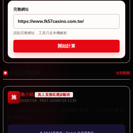
完整網址
請貼完整網址，工具只在本機解析
開始計算
今日工具結果
全部動態
施小姐
真人直播延遲診斷表
施
2026/7/18 · FK57-20260718-1230
同一組資料再測一次仍是「基本條件通過」，比只靠印象判
斷清楚很多。