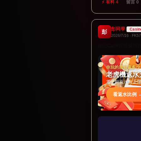
⚡ 有料 4
留言 0
彭同學
Cas
彭
2026/7/16 · FK5
跑完Casino 
你玩的那台返多少
老虎機返水
電子館返水無上
看返水比例 