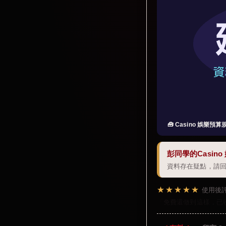
🧰 Casino 娛樂預
彭同學的Casi
資料存在疑點，請
★★★★★
使用後
免費還做到這樣，已