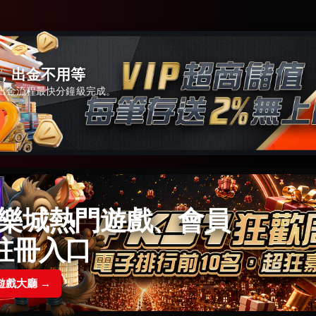
，出金不用等
出金流程最快分鐘級完成。
7娛樂城熱門遊戲、會員
註冊入口
遊戲大廳 →