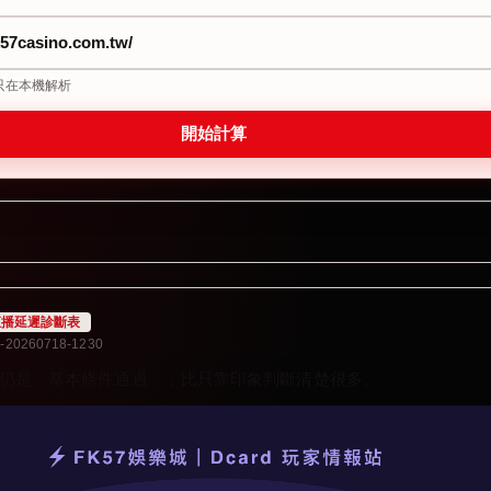
只在本機解析
開始計算
直播延遲診斷表
7-20260718-1230
仍是「基本條件通過」，比只靠印象判斷清楚很多。