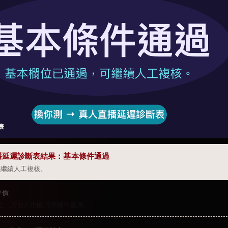
表
播延遲診斷表結果：基本條件通過
可繼續人工複核。
評價
去，其他人也能用同條件重測。