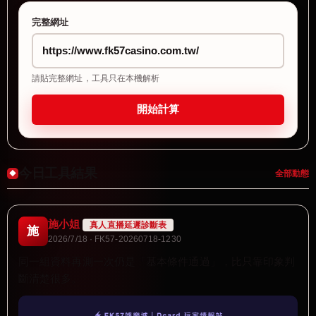
完整網址
請貼完整網址，工具只在本機解析
開始計算
今日工具結果
全部動態
施小姐
真人直播延遲診斷表
施
2026/7/18 · FK57-20260718-1230
同一組資料再測一次仍是「基本條件通過」，比只靠印象判
斷清楚很多。