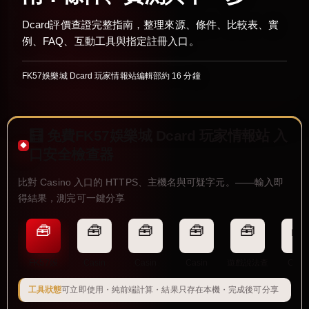
Dcard評價查證完整指南，整理來源、條件、比較表、實
例、FAQ、互動工具與指定註冊入口。
FK57娛樂城 Dcard 玩家情報站編輯部
約 16 分鐘
🧮 免費FK57娛樂城 Dcard 玩家情報站 入
口安全檢查器
比對 Casino 入口的 HTTPS、主機名與可疑字元。——輸入即
得結果，測完可一鍵分享
🧰
🧰
🧰
🧰
🧰
🧰
FK57娛
Casin
Casin
Casin
遊戲說法查
Casi
工具狀態
可立即使用・純前端計算・結果只存在本機・完成後可分享