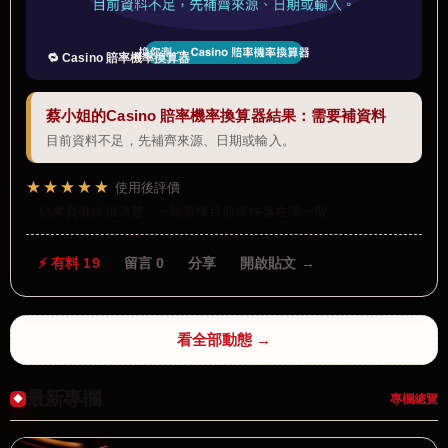
🔁 Casino 賠率機率換算器
蔡小姐的Casino 賠率機率換算器結果：需要補資料
目前資料不足，先補齊來源、日期或輸入。
★★★★★
使用後評價
結果頁做得很清楚，一眼看懂目前條件落在哪一型。
⚡ 有料 19
留言 0
分享
開啟貼文 →
看全部動態 →
最新專欄
專欄總覽