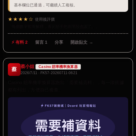
基本欄位已通過，可繼續人工複核。
★★★★☆
使用後評價
每個數字都有解釋，看完順手把原理段也讀了。
⚡ 有料 2
留言 1
分享
開啟貼文 →
蔡小姐
Casino 賠率機率換算器
蔡
2026/7/11 · FK57-20260711-0621
Casino 賠率機率換算器跑出「需要補資料」，每一項依據
都有列出，方便自己複查。