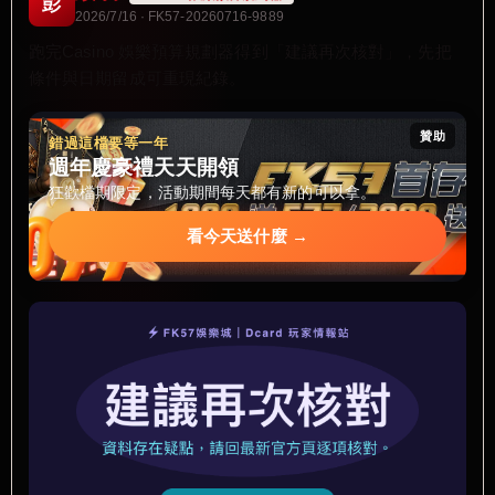
彭
2026/7/16 · FK57-20260716-9889
跑完Casino 娛樂預算規劃器得到「建議再次核對」，先把
條件與日期留成可重現紀錄。
贊助
錯過這檔要等一年
週年慶豪禮天天開領
狂歡檔期限定，活動期間每天都有新的可以拿。
看今天送什麼 →