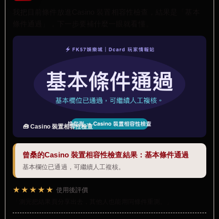
我把目前條件放進Casino 裝置相容性檢查，結果是「基本
條件通過」，下一步要補什麼一眼就看懂。
🧰 Casino 裝置相容性檢查
曾桑的Casino 裝置相容性檢查結果：基本條件通過
基本欄位已通過，可繼續人工複核。
★★★★★
使用後評價
測完把結果頁分享出去，其他人也能用同條件重測。