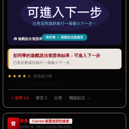
🧰 遊戲說法查證表
彭同學的遊戲說法查證表結果：可進入下一步
已有足夠資訊執行一個最小下一步。
★★★★☆
使用後評價
把我原本忽略的條件直接點出來，值得一測。
⚡ 有料 24
留言 2
分享
開啟貼文 →
曾桑
Casino 裝置相容性檢查
曾
2026/7/6 · FK57-20260706-6391