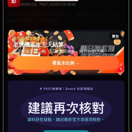
彭
2026/7/16 · FK57-20260716-9889
跑完Casino 娛樂預算規劃器得到「建議再次核對」，先把
條件與日期留成可重現紀錄。
贊助
你玩的那台返多少？
老虎機返水天天結算
電子館返水無上限，玩越多回越多，隔日自動入帳。
看返水比例 →