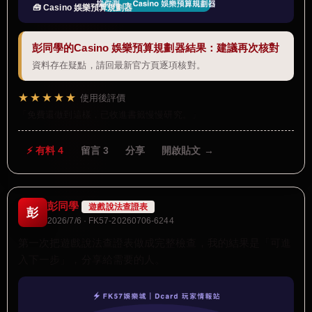
🧰 Casino 娛樂預算規劃器
彭同學的Casino 娛樂預算規劃器結果：建議再次核對
資料存在疑點，請回最新官方頁逐項核對。
★★★★★
使用後評價
免費還做到這樣，已收進書籤慢慢研究。
⚡ 有料 4
留言 3
分享
開啟貼文 →
彭同學
遊戲說法查證表
彭
2026/7/6 · FK57-20260706-6244
第一次把遊戲說法查證表做成完整檢查，我的結果是「可進
入下一步」，分享給需要的人。