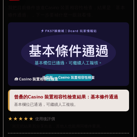
我把目前條件放進Casino 裝置相容性檢查，結果是「基本
條件通過」，下一步要補什麼一眼就看懂。
🧰 Casino 裝置相容性檢查
曾桑的Casino 裝置相容性檢查結果：基本條件通過
基本欄位已通過，可繼續人工複核。
★★★★★
使用後評價
測完把結果頁分享出去，其他人也能用同條件重測。