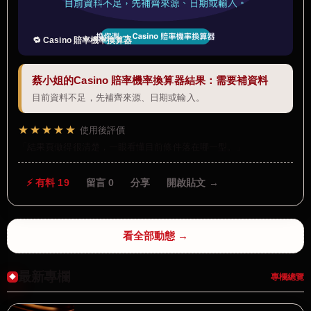
🔁 Casino 賠率機率換算器
蔡小姐的Casino 賠率機率換算器結果：需要補資料
目前資料不足，先補齊來源、日期或輸入。
★★★★★
使用後評價
結果頁做得很清楚，一眼看懂目前條件落在哪一型。
⚡ 有料 19
留言 0
分享
開啟貼文 →
看全部動態 →
最新專欄
專欄總覽