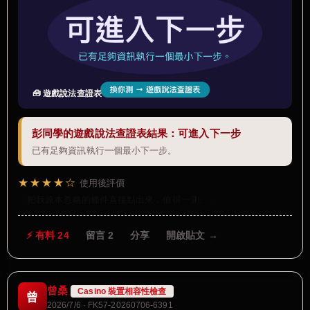
🧰 遊戲說法查證表
彭同學的遊戲說法查證表結果：可進入下一步
已有足夠資訊執行一個最小下一步。
★★★★☆
使用後評價
把我原本忽略的條件直接點出來，值得一測。
⚡ 有料 24
留言 2
分享
開啟貼文 →
曾桑
Casino 裝置相容性檢查
曾
2026/7/6 · FK57-20260706-6391