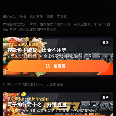
關於本站
｜
作者
｜
編輯政策
｜
專欄
｜
工具牆
本站提供官方入口辨識、規則整理與娛樂工具，不承諾獲利。未滿 18 歲
請勿參與；請先設定時間與預算上限。
贊助
怕卡出金的人看這個
存款免手續費，出金不用等
多元支付隨到隨玩，出金流程最快分鐘級完成。
試一筆看看 →
© 2026 FK57娛樂城｜Dcard 玩家情報站
贊助
現在第十名分數比你想的低
電子排行前十名，好禮直送
電子館有效投注衝進前十就送，首頁排行榜即時看名次。