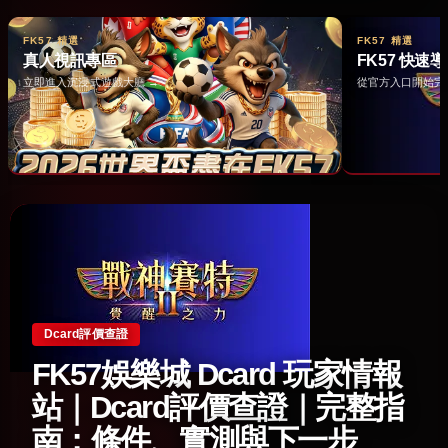
FK57 精選
FK57 精選
真人視訊專區
FK57 快速
立即進入沉浸式遊戲大廳 →
從官方入口開始完
Dcard評價查證
FK57娛樂城 Dcard 玩家情報
站｜Dcard評價查證｜完整指
南：條件、實測與下一步