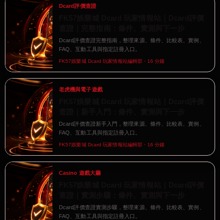
Dcard評價查證
FK57娛樂城 Dcard 玩家情報站｜Dcard評價
查證｜完整指南：條件、實測與下一步
Dcard評價查證完整指南，整理來源、條件、比較表、實例、
FAQ、互動工具與指定註冊入口。
FK57娛樂城 Dcard 玩家情報站編輯部・16 分鐘
老虎機與電子遊戲
FK57娛樂城 Dcard 玩家情報站｜Dcard評價
查證｜新手入門：條件、實測與下一步
Dcard評價查證新手入門，整理來源、條件、比較表、實例、
FAQ、互動工具與指定註冊入口。
FK57娛樂城 Dcard 玩家情報站編輯部・16 分鐘
Casino 遊戲大廳
FK57娛樂城 Dcard 玩家情報站｜Dcard評價
查證｜實測步驟：條件、實測與下一步
Dcard評價查證實測步驟，整理來源、條件、比較表、實例、
FAQ、互動工具與指定註冊入口。