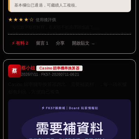
基本欄位已通過，可繼續人工複核。
★★★★☆
使用後評價
每個數字都有解釋，看完順手把原理段也讀了。
⚡ 有料 2
留言 1
分享
開啟貼文 →
蔡小姐
Casino 賠率機率換算器
蔡
2026/7/11 · FK57-20260711-0621
Casino 賠率機率換算器跑出「需要補資料」，每一項依據
都有列出，方便自己複查。