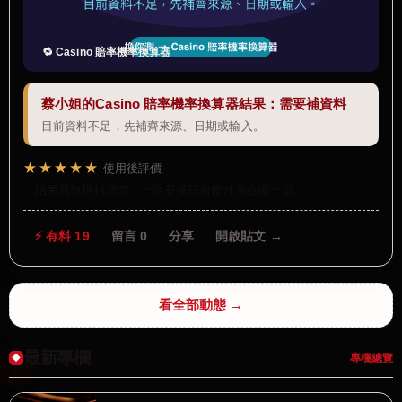
🔁 Casino 賠率機率換算器
蔡小姐的Casino 賠率機率換算器結果：需要補資料
目前資料不足，先補齊來源、日期或輸入。
★★★★★
使用後評價
結果頁做得很清楚，一眼看懂目前條件落在哪一型。
⚡ 有料 19
留言 0
分享
開啟貼文 →
看全部動態 →
最新專欄
專欄總覽