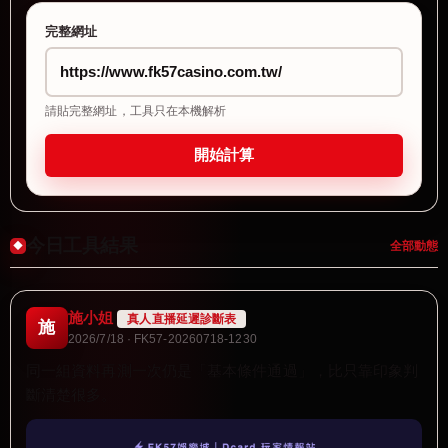
完整網址
請貼完整網址，工具只在本機解析
開始計算
今日工具結果
全部動態
施小姐
真人直播延遲診斷表
施
2026/7/18 · FK57-20260718-1230
同一組資料再測一次仍是「基本條件通過」，比只靠印象判
斷清楚很多。