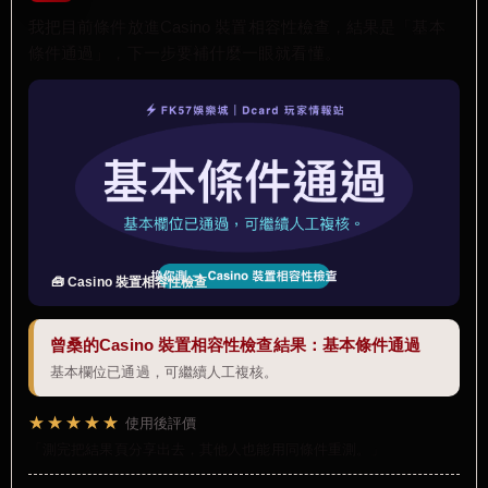
我把目前條件放進Casino 裝置相容性檢查，結果是「基本
條件通過」，下一步要補什麼一眼就看懂。
🧰 Casino 裝置相容性檢查
曾桑的Casino 裝置相容性檢查結果：基本條件通過
基本欄位已通過，可繼續人工複核。
★★★★★
使用後評價
測完把結果頁分享出去，其他人也能用同條件重測。