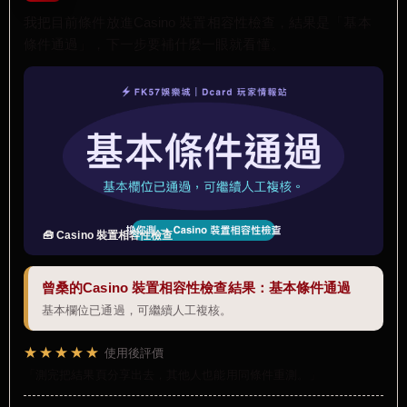
我把目前條件放進Casino 裝置相容性檢查，結果是「基本
條件通過」，下一步要補什麼一眼就看懂。
🧰 Casino 裝置相容性檢查
曾桑的Casino 裝置相容性檢查結果：基本條件通過
基本欄位已通過，可繼續人工複核。
★★★★★
使用後評價
測完把結果頁分享出去，其他人也能用同條件重測。