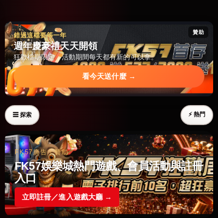
贊助
錯過這檔要等一年
週年慶豪禮天天開領
狂歡檔期限定，活動期間每天都有新的可以拿。
看今天送什麼 →
⚡ 熱門
☰ 探索
FK57廣告｜贊助
FK57娛樂城熱門遊戲、會員活動與註冊
入口
立即註冊／進入遊戲大廳 →