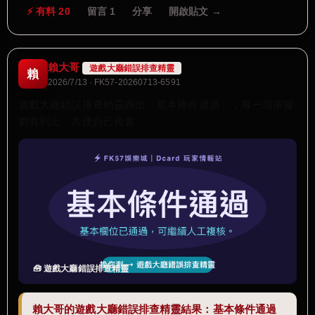
⚡ 有料 20
留言 1
分享
開啟貼文 →
賴大哥
遊戲大廳錯誤排查精靈
賴
2026/7/13 · FK57-20260713-6591
遊戲大廳錯誤排查精靈跑出「基本條件通過」，每一項依據
都有列出，方便自己複查。
🧰 遊戲大廳錯誤排查精靈
賴大哥的遊戲大廳錯誤排查精靈結果：基本條件通過