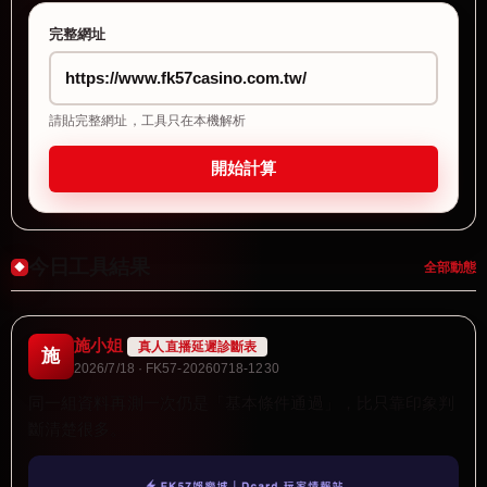
完整網址
請貼完整網址，工具只在本機解析
開始計算
今日工具結果
全部動態
施小姐
真人直播延遲診斷表
施
2026/7/18 · FK57-20260718-1230
同一組資料再測一次仍是「基本條件通過」，比只靠印象判
斷清楚很多。