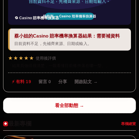
🔁 Casino 賠率機率換算器
蔡小姐的Casino 賠率機率換算器結果：需要補資料
目前資料不足，先補齊來源、日期或輸入。
★★★★★
使用後評價
結果頁做得很清楚，一眼看懂目前條件落在哪一型。
⚡ 有料 19
留言 0
分享
開啟貼文 →
看全部動態 →
最新專欄
專欄總覽