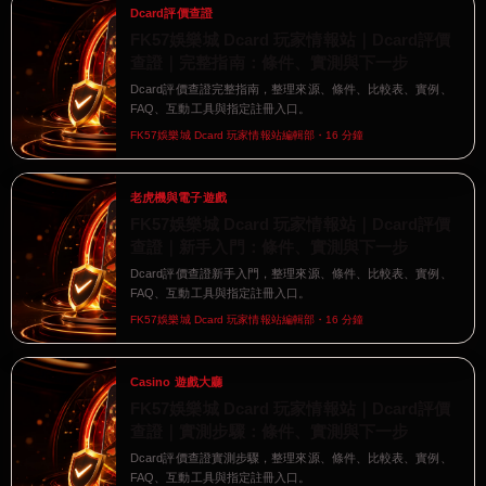
Dcard評價查證
FK57娛樂城 Dcard 玩家情報站｜Dcard評價
查證｜完整指南：條件、實測與下一步
Dcard評價查證完整指南，整理來源、條件、比較表、實例、
FAQ、互動工具與指定註冊入口。
FK57娛樂城 Dcard 玩家情報站編輯部・16 分鐘
老虎機與電子遊戲
FK57娛樂城 Dcard 玩家情報站｜Dcard評價
查證｜新手入門：條件、實測與下一步
Dcard評價查證新手入門，整理來源、條件、比較表、實例、
FAQ、互動工具與指定註冊入口。
FK57娛樂城 Dcard 玩家情報站編輯部・16 分鐘
Casino 遊戲大廳
FK57娛樂城 Dcard 玩家情報站｜Dcard評價
查證｜實測步驟：條件、實測與下一步
Dcard評價查證實測步驟，整理來源、條件、比較表、實例、
FAQ、互動工具與指定註冊入口。