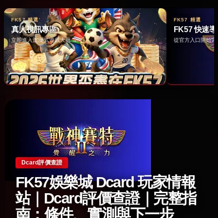
FK57 精選
FK57 精選
真人視訊專區
FK57 快速
立即進入沉浸式遊戲大廳 →
從官方入口開始完
Dcard評價查證
FK57娛樂城 Dcard 玩家情報
站｜Dcard評價查證｜完整指
南：條件、實測與下一步