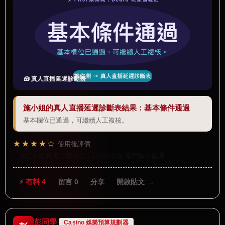
🧰 真人直播延遲診斷表
施小姐的真人直播延遲診斷表結果：基本條件通過
基本欄位已通過，可繼續人工複核。
★★★★☆
使用後評價
測完把結果頁分享出去，其他人也能用同條件重測。
⚡ 有料 4
留言 0
分享
開啟貼文 →
彭同學
Casino 娛樂預算規劃器