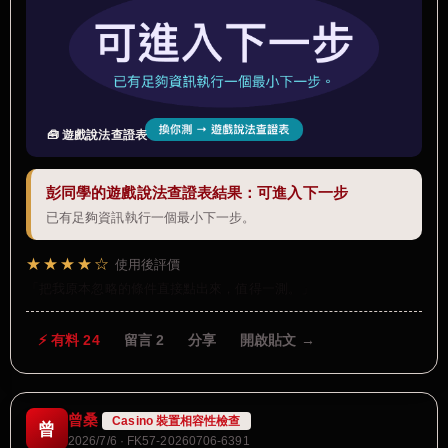
🧰 遊戲說法查證表
彭同學的遊戲說法查證表結果：可進入下一步
已有足夠資訊執行一個最小下一步。
★★★★☆
使用後評價
把我原本忽略的條件直接點出來，值得一測。
⚡ 有料 24
留言 2
分享
開啟貼文 →
曾桑
Casino 裝置相容性檢查
曾
2026/7/6 · FK57-20260706-6391