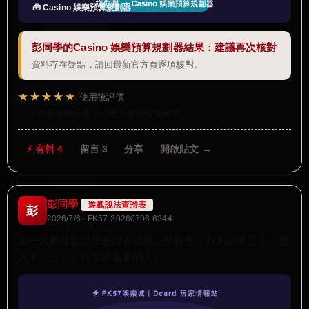
🧰 Casino 娛樂預算規劃器
彭同學的Casino 娛樂預算規劃器結果：建議再次核對
資料存在疑點，請回最新官方頁逐項核對。
★★★★★
使用後評價
免費還做到這樣，已收進書籤慢慢研究。
⚡ 有料 4
留言 3
分享
開啟貼文 →
彭同學
遊戲說法查證表
彭
2026/7/6 · FK57-20260706-6244
第一次把遊戲說法查證表做成完整檢查，我的結果是「可進
入下一步」，分享給需要的人。