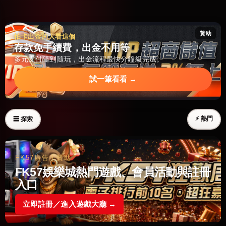
贊助
怕卡出金的人看這個
存款免手續費，出金不用等
多元支付隨到隨玩，出金流程最快分鐘級完成。
試一筆看看 →
⚡ 熱門
☰ 探索
FK57廣告｜贊助
FK57娛樂城熱門遊戲、會員活動與註冊
入口
立即註冊／進入遊戲大廳 →