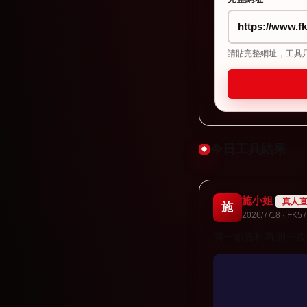
請貼完整網址，工具
今日工具結果
施小姐
真人
施
2026/7/18 · FK5
同一組資料再測一次