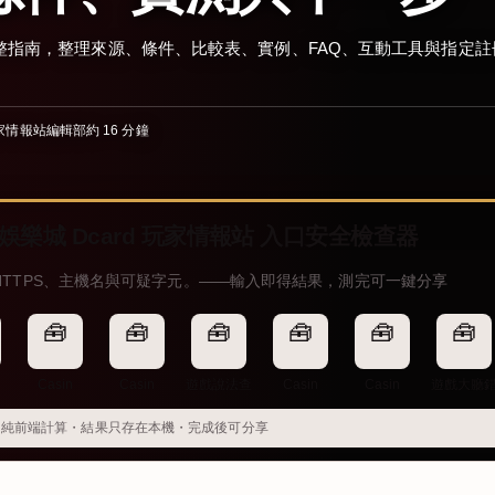
證完整指南，整理來源、條件、比較表、實例、FAQ、互動工具與指定註
 玩家情報站編輯部
約 16 分鐘
57娛樂城 Dcard 玩家情報站 入口安全檢查器
口的 HTTPS、主機名與可疑字元。——輸入即得結果，測完可一鍵分享
🧰
🧰
🧰
🧰
🧰
🧰
Casin
Casin
遊戲說法查
Casin
Casin
遊戲大廳
・純前端計算・結果只存在本機・完成後可分享