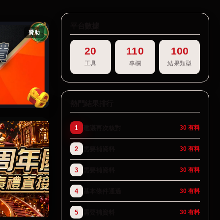
平台數據
贊助
20
110
100
工具
專欄
結果類型
熱門結果排行
1
建議再次核對
30 有料
2
需要補資料
30 有料
3
需要補資料
30 有料
4
基本條件通過
30 有料
5
需要補資料
30 有料