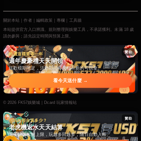
關於本站
｜
作者
｜
編輯政策
｜
專欄
｜
工具牆
本站提供官方入口辨識、規則整理與娛樂工具，不承諾獲利。未滿 18 歲
請勿參與；請先設定時間與預算上限。
贊助
錯過這檔要等一年
週年慶豪禮天天開領
狂歡檔期限定，活動期間每天都有新的可以拿。
看今天送什麼 →
© 2026 FK57娛樂城｜Dcard 玩家情報站
贊助
你玩的那台返多少？
老虎機返水天天結算
電子館返水無上限，玩越多回越多，隔日自動入帳。