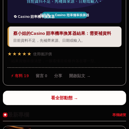
🔁 Casino 賠率機率換算器
蔡小姐的Casino 賠率機率換算器結果：需要補資料
目前資料不足，先補齊來源、日期或輸入。
★★★★★
使用後評價
結果頁做得很清楚，一眼看懂目前條件落在哪一型。
⚡ 有料 19
留言 0
分享
開啟貼文 →
看全部動態 →
最新專欄
專欄總覽