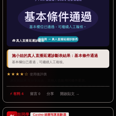
🧰 真人直播延遲診斷表
施小姐的真人直播延遲診斷表結果：基本條件通過
基本欄位已通過，可繼續人工複核。
★★★★☆
使用後評價
測完把結果頁分享出去，其他人也能用同條件重測。
⚡ 有料 4
留言 0
分享
開啟貼文 →
彭同學
Casino 娛樂預算規劃器