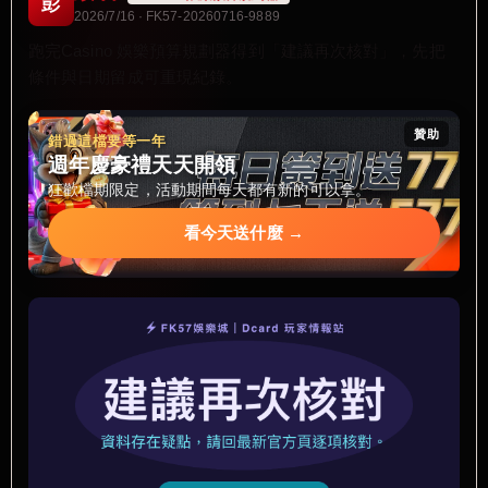
彭
2026/7/16 · FK57-20260716-9889
跑完Casino 娛樂預算規劃器得到「建議再次核對」，先把
條件與日期留成可重現紀錄。
贊助
錯過這檔要等一年
週年慶豪禮天天開領
狂歡檔期限定，活動期間每天都有新的可以拿。
看今天送什麼 →