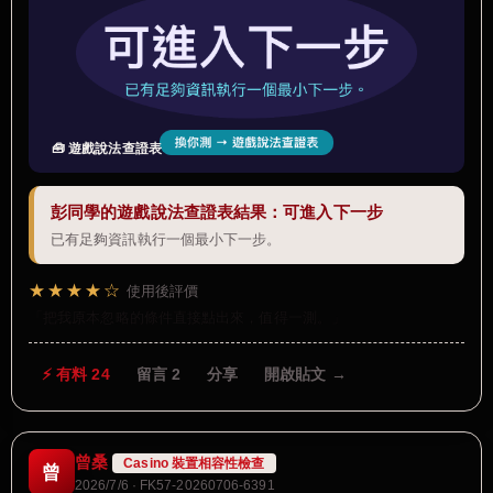
🧰 遊戲說法查證表
彭同學的遊戲說法查證表結果：可進入下一步
已有足夠資訊執行一個最小下一步。
★★★★☆
使用後評價
把我原本忽略的條件直接點出來，值得一測。
⚡ 有料 24
留言 2
分享
開啟貼文 →
曾桑
Casino 裝置相容性檢查
曾
2026/7/6 · FK57-20260706-6391