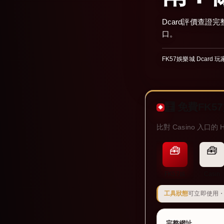
Dcard評價查
口。
FK57娛樂城 Dcard
🧮 免費FK
比對 Casino 入
🧰
🧰
FK57娛
Casin
工具狀態
可立即使用
完整網址