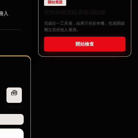
開始查證
把你的檢查結果留成紀錄
冊入
完成任一工具後，結果只存於本機，也能開啟
獨立頁供他人重測。
開始檢查
🧰
🧰
🧰
🔁
🧰
📡
錯
玩家實測整
真人直播延
真人百家樂
Casin
Casin
真人桌流程