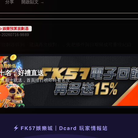
分享
開啟貼文 →
ino 娛樂預算規劃器
7-20260716-9889
娛樂預算規劃器得到「建議再次核對」，先把條件與日期留成可重現紀錄。
你想的低
十名，好禮直送
衝進前十就送，首頁排行榜即時看名次。
→