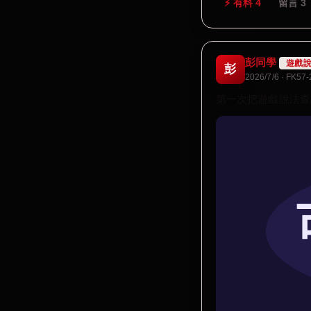
⚡ 有料 4
留言 3
彭同學
遊戲
彭
2026/7/6 · FK57
第一次把遊戲說法查