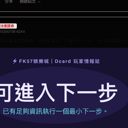
分享
開啟貼文 →
說法查證表
-20260706-6244
證表做成完整檢查，我的結果是「可進入下一步」，分享給需要的