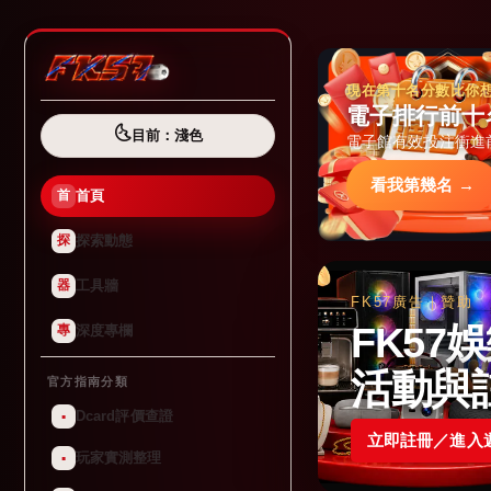
現在第十名分數比你
電子排行前十
🌜
目前：淺色
電子館有效投注衝進
看我第幾名 →
首
首頁
探
探索動態
器
工具牆
FK57廣告｜贊助
FK5
專
深度專欄
活動與
官方指南分類
Dcard評價查證
▪
立即註冊／進入
玩家實測整理
▪