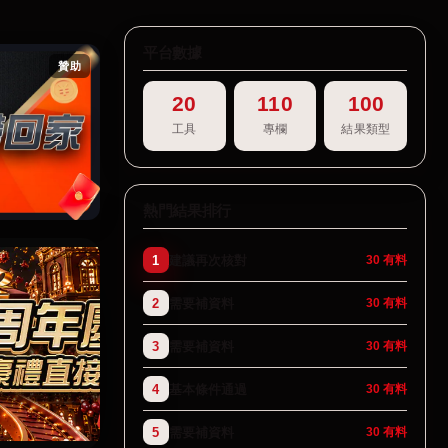
平台數據
贊助
20
110
100
工具
專欄
結果類型
熱門結果排行
1
建議再次核對
30 有料
2
需要補資料
30 有料
3
需要補資料
30 有料
4
基本條件通過
30 有料
5
需要補資料
30 有料