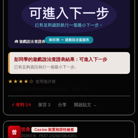
🧰 遊戲說法查證表
彭同學的遊戲說法查證表結果：可進入下一步
已有足夠資訊執行一個最小下一步。
★★★★☆
使用後評價
把我原本忽略的條件直接點出來，值得一測。
⚡ 有料 24
留言 2
分享
開啟貼文 →
曾桑
Casino 裝置相容性檢查
曾
2026/7/6 · FK57-20260706-6391