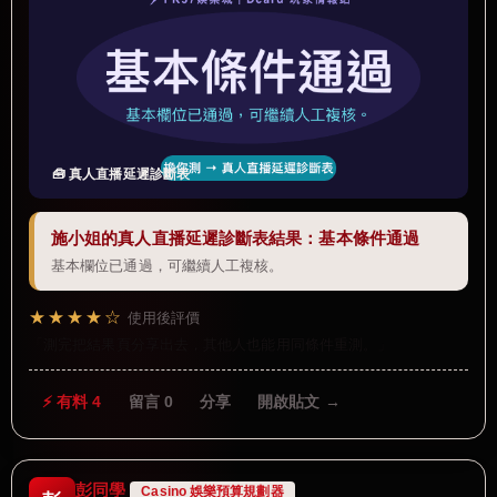
🧰 真人直播延遲診斷表
施小姐的真人直播延遲診斷表結果：基本條件通過
基本欄位已通過，可繼續人工複核。
★★★★☆
使用後評價
測完把結果頁分享出去，其他人也能用同條件重測。
⚡ 有料 4
留言 0
分享
開啟貼文 →
彭同學
Casino 娛樂預算規劃器