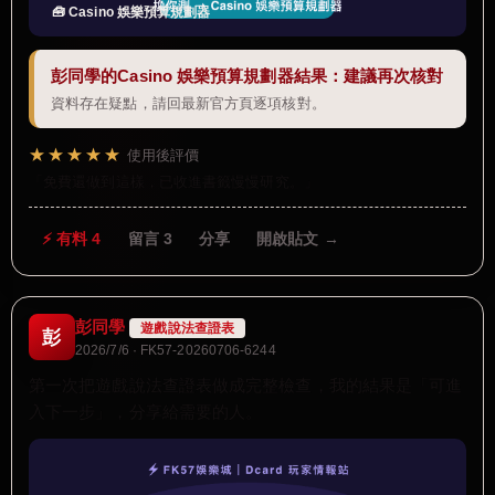
🧰 Casino 娛樂預算規劃器
彭同學的Casino 娛樂預算規劃器結果：建議再次核對
資料存在疑點，請回最新官方頁逐項核對。
★★★★★
使用後評價
免費還做到這樣，已收進書籤慢慢研究。
⚡ 有料 4
留言 3
分享
開啟貼文 →
彭同學
遊戲說法查證表
彭
2026/7/6 · FK57-20260706-6244
第一次把遊戲說法查證表做成完整檢查，我的結果是「可進
入下一步」，分享給需要的人。