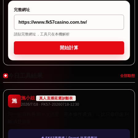
完整網址
請貼完整網址，工具只在本機解析
開始計算
今日工具結果
全部動態
施小姐
真人直播延遲診斷表
施
2026/7/18 · FK57-20260718-1230
同一組資料再測一次仍是「基本條件通過」，比只靠印象判
斷清楚很多。