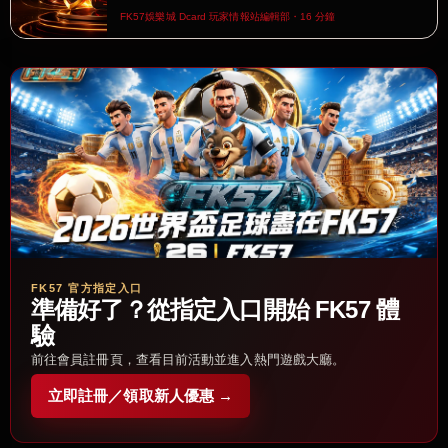
FK57娛樂城 Dcard 玩家情報站編輯部・16 分鐘
FK57 官方指定入口
準備好了？從指定入口開始 FK57 體
驗
前往會員註冊頁，查看目前活動並進入熱門遊戲大廳。
立即註冊／領取新人優惠 →