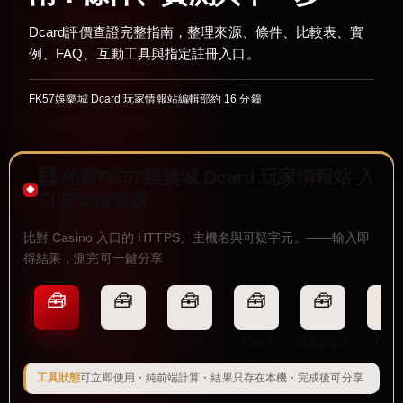
Dcard評價查證完整指南，整理來源、條件、比較表、實
例、FAQ、互動工具與指定註冊入口。
FK57娛樂城 Dcard 玩家情報站編輯部
約 16 分鐘
🧮 免費FK57娛樂城 Dcard 玩家情報站 入
口安全檢查器
比對 Casino 入口的 HTTPS、主機名與可疑字元。——輸入即
得結果，測完可一鍵分享
🧰
🧰
🧰
🧰
🧰
🧰
FK57娛
Casin
Casin
Casin
遊戲說法查
Casi
工具狀態
可立即使用・純前端計算・結果只存在本機・完成後可分享