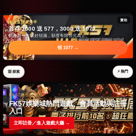
贊助
本金直接多一半
首存 1000 送 577，3000 送 1077
新會員一次領好領滿，額度有限領完為止。
領 1077 →
⚡ 熱門
☰ 探索
FK57廣告｜贊助
FK57娛樂城熱門遊戲、會員活動與註冊
入口
立即註冊／進入遊戲大廳 →