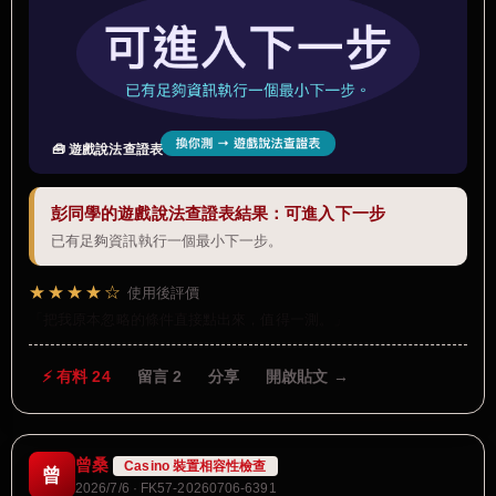
🧰 遊戲說法查證表
彭同學的遊戲說法查證表結果：可進入下一步
已有足夠資訊執行一個最小下一步。
★★★★☆
使用後評價
把我原本忽略的條件直接點出來，值得一測。
⚡ 有料 24
留言 2
分享
開啟貼文 →
曾桑
Casino 裝置相容性檢查
曾
2026/7/6 · FK57-20260706-6391