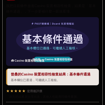
我把目前條件放進Casino 裝置相容性檢查，結果是「基本
條件通過」，下一步要補什麼一眼就看懂。
🧰 Casino 裝置相容性檢查
曾桑的Casino 裝置相容性檢查結果：基本條件通過
基本欄位已通過，可繼續人工複核。
★★★★★
使用後評價
測完把結果頁分享出去，其他人也能用同條件重測。