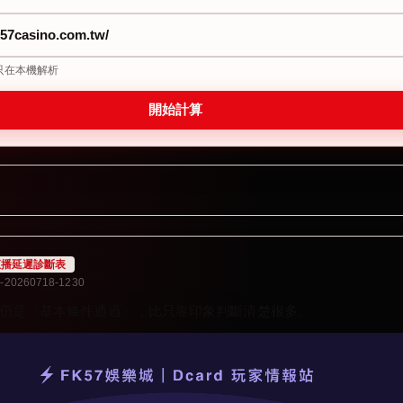
只在本機解析
開始計算
直播延遲診斷表
7-20260718-1230
仍是「基本條件通過」，比只靠印象判斷清楚很多。