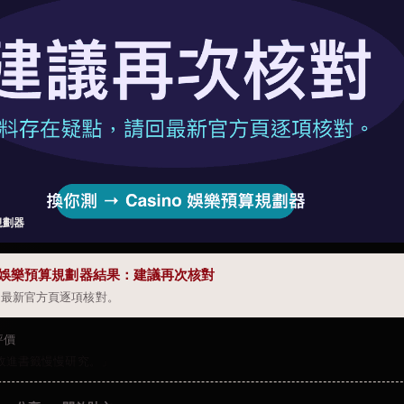
算規劃器
no 娛樂預算規劃器結果：建議再次核對
回最新官方頁逐項核對。
評價
收進書籤慢慢研究。