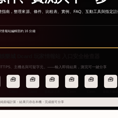
證完整指南，整理來源、條件、比較表、實例、FAQ、互動工具與指定註
 玩家情報站編輯部
約 16 分鐘
57娛樂城 Dcard 玩家情報站 入口安全檢查器
口的 HTTPS、主機名與可疑字元。——輸入即得結果，測完可一鍵分享
🧰
🧰
🧰
🧰
🧰
🧰
Casin
Casin
遊戲說法查
Casin
Casin
遊戲大廳
・純前端計算・結果只存在本機・完成後可分享