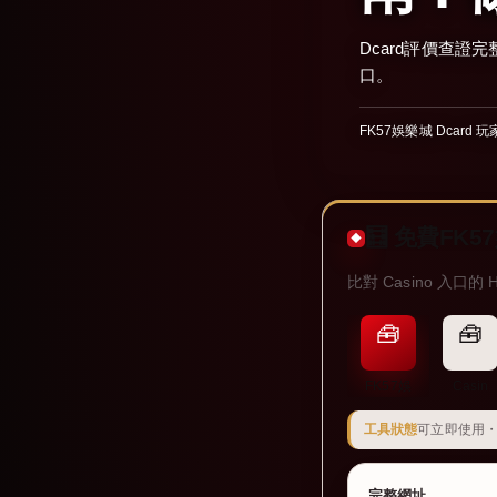
Dcard評價查
口。
FK57娛樂城 Dcard
🧮 免費FK
比對 Casino 入
🧰
🧰
FK57娛
Casin
工具狀態
可立即使用
完整網址