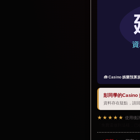
🧰 Casino 娛樂預
彭同學的Casi
資料存在疑點，請
★★★★★
使用後
免費還做到這樣，已