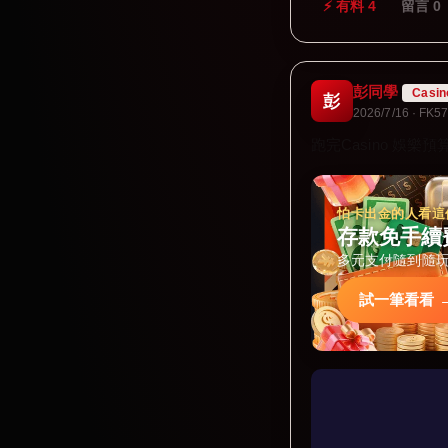
⚡ 有料 4
留言 0
彭同學
Cas
彭
2026/7/16 · FK5
跑完Casino 
怕卡出金的人看這
存款免手續
多元支付隨到隨
試一筆看看 