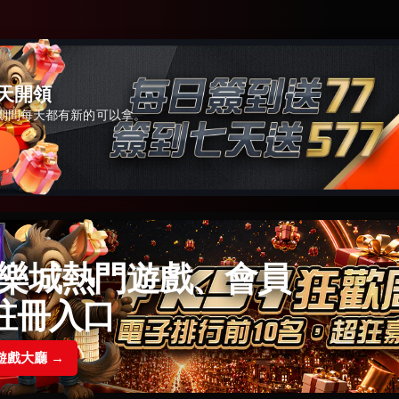
天開領
期間每天都有新的可以拿。
7娛樂城熱門遊戲、會員
註冊入口
遊戲大廳 →