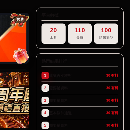
平台數據
贊助
20
110
100
工具
專欄
結果類型
熱門結果排行
1
建議再次核對
30 有料
2
需要補資料
30 有料
3
需要補資料
30 有料
4
基本條件通過
30 有料
5
需要補資料
30 有料