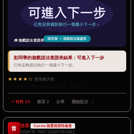
🧰 遊戲說法查證表
彭同學的遊戲說法查證表結果：可進入下一步
已有足夠資訊執行一個最小下一步。
★★★★☆
使用後評價
把我原本忽略的條件直接點出來，值得一測。
⚡ 有料 24
留言 2
分享
開啟貼文 →
曾桑
Casino 裝置相容性檢查
曾
2026/7/6 · FK57-20260706-6391