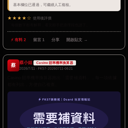
基本欄位已通過，可繼續人工複核。
★★★★☆
使用後評價
每個數字都有解釋，看完順手把原理段也讀了。
⚡ 有料 2
留言 1
分享
開啟貼文 →
蔡小姐
Casino 賠率機率換算器
蔡
2026/7/11 · FK57-20260711-0621
Casino 賠率機率換算器跑出「需要補資料」，每一項依據
都有列出，方便自己複查。