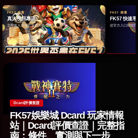
FK57 精選
FK57 精選
真人視訊專區
FK57 快速
立即進入沉浸式遊戲大廳 →
從官方入口開始完
Dcard評價查證
FK57娛樂城 Dcard 玩家情報
站｜Dcard評價查證｜完整指
南：條件、實測與下一步