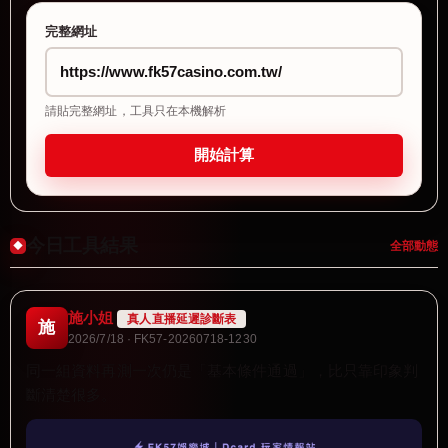
完整網址
請貼完整網址，工具只在本機解析
開始計算
今日工具結果
全部動態
施小姐
真人直播延遲診斷表
施
2026/7/18 · FK57-20260718-1230
同一組資料再測一次仍是「基本條件通過」，比只靠印象判
斷清楚很多。