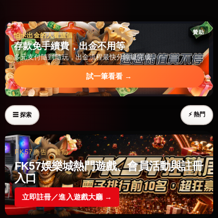
贊助
怕卡出金的人看這個
存款免手續費，出金不用等
多元支付隨到隨玩，出金流程最快分鐘級完成。
試一筆看看 →
⚡ 熱門
☰ 探索
FK57廣告｜贊助
FK57娛樂城熱門遊戲、會員活動與註冊
入口
立即註冊／進入遊戲大廳 →