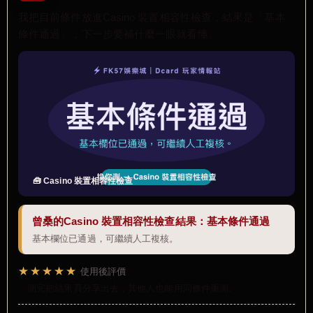
我把目前條件放進Casino 裝置相容性檢查，結果是「基本
條件通過」，下一步要補什麼一眼就看懂。
🧰 Casino 裝置相容性檢查
曾桑的Casino 裝置相容性檢查結果：基本條件通過
基本欄位已通過，可繼續人工複核。
★★★★★
使用後評價
測完把結果頁分享出去，其他人也能用同條件重測。