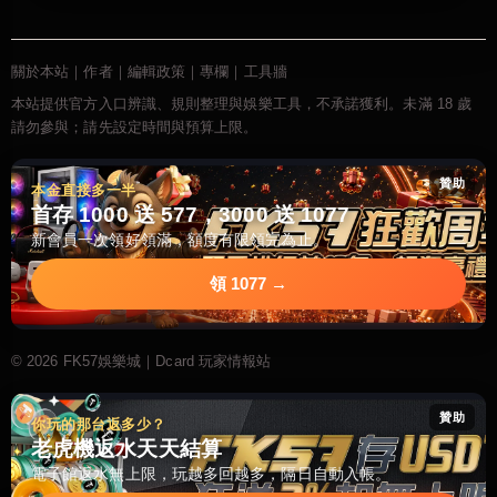
關於本站
｜
作者
｜
編輯政策
｜
專欄
｜
工具牆
本站提供官方入口辨識、規則整理與娛樂工具，不承諾獲利。未滿 18 歲
請勿參與；請先設定時間與預算上限。
贊助
本金直接多一半
首存 1000 送 577，3000 送 1077
新會員一次領好領滿，額度有限領完為止。
領 1077 →
© 2026 FK57娛樂城｜Dcard 玩家情報站
贊助
你玩的那台返多少？
老虎機返水天天結算
電子館返水無上限，玩越多回越多，隔日自動入帳。