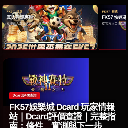
FK57 精選
FK57 精選
真人視訊專區
FK57 快速
立即進入沉浸式遊戲大廳 →
從官方入口開始完
Dcard評價查證
FK57娛樂城 Dcard 玩家情報
站｜Dcard評價查證｜完整指
南：條件、實測與下一步