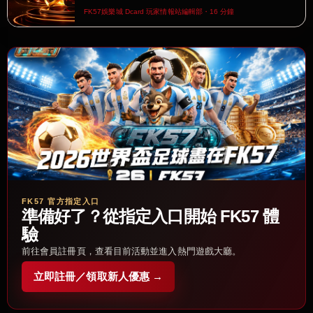
FK57娛樂城 Dcard 玩家情報站編輯部・16 分鐘
FK57 官方指定入口
準備好了？從指定入口開始 FK57 體
驗
前往會員註冊頁，查看目前活動並進入熱門遊戲大廳。
立即註冊／領取新人優惠 →