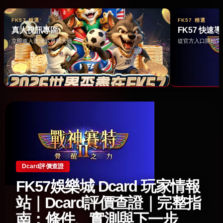
FK57 精選
FK57 精選
真人視訊專區
FK57 快速
立即進入沉浸式遊戲大廳 →
從官方入口開始完
Dcard評價查證
FK57娛樂城 Dcard 玩家情報
站｜Dcard評價查證｜完整指
南：條件、實測與下一步