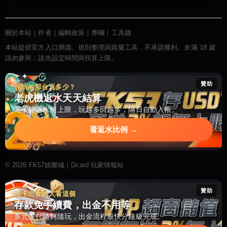
關於本站
｜
作者
｜
編輯政策
｜
專欄
｜
工具牆
本站提供官方入口辨識、規則整理與娛樂工具，不承諾獲利。未滿 18 歲
請勿參與；請先設定時間與預算上限。
贊助
你玩的那台返多少？
老虎機返水天天結算
電子館返水無上限，玩越多回越多，隔日自動入帳。
看返水比例 →
© 2026 FK57娛樂城｜Dcard 玩家情報站
贊助
怕卡出金的人看這個
存款免手續費，出金不用等
多元支付隨到隨玩，出金流程最快分鐘級完成。