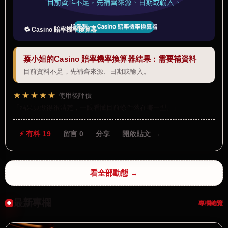
🔁 Casino 賠率機率換算器
蔡小姐的Casino 賠率機率換算器結果：需要補資料
目前資料不足，先補齊來源、日期或輸入。
★★★★★
使用後評價
結果頁做得很清楚，一眼看懂目前條件落在哪一型。
⚡ 有料 19
留言 0
分享
開啟貼文 →
看全部動態 →
最新專欄
專欄總覽