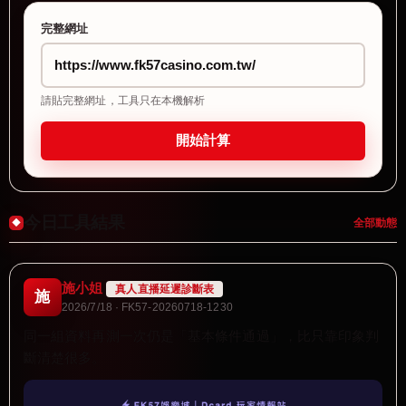
完整網址
請貼完整網址，工具只在本機解析
開始計算
今日工具結果
全部動態
施小姐
真人直播延遲診斷表
施
2026/7/18 · FK57-20260718-1230
同一組資料再測一次仍是「基本條件通過」，比只靠印象判
斷清楚很多。