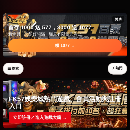
贊助
本金直接多一半
首存 1000 送 577，3000 送 1077
新會員一次領好領滿，額度有限領完為止。
領 1077 →
⚡ 熱門
☰ 探索
FK57廣告｜贊助
FK57娛樂城熱門遊戲、會員活動與註冊
入口
立即註冊／進入遊戲大廳 →