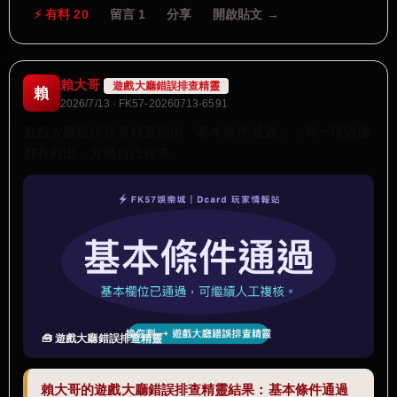
⚡ 有料 20
留言 1
分享
開啟貼文 →
賴大哥
遊戲大廳錯誤排查精靈
賴
2026/7/13 · FK57-20260713-6591
遊戲大廳錯誤排查精靈跑出「基本條件通過」，每一項依據
都有列出，方便自己複查。
🧰 遊戲大廳錯誤排查精靈
賴大哥的遊戲大廳錯誤排查精靈結果：基本條件通過