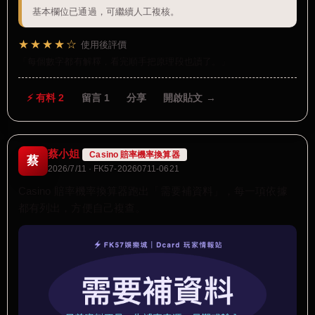
基本欄位已通過，可繼續人工複核。
★★★★☆
使用後評價
每個數字都有解釋，看完順手把原理段也讀了。
⚡ 有料 2
留言 1
分享
開啟貼文 →
蔡小姐
Casino 賠率機率換算器
蔡
2026/7/11 · FK57-20260711-0621
Casino 賠率機率換算器跑出「需要補資料」，每一項依據
都有列出，方便自己複查。