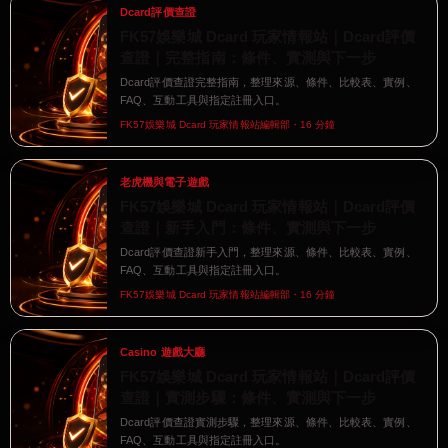
Dcard評價查證
FK57娛樂城 Dcard 玩家情報站｜Dcard評價
查證｜完整指南：條件、實測與下一步
Dcard評價查證完整指南，整理來源、條件、比較表、實例、
FAQ、互動工具與指定註冊入口。
FK57娛樂城 Dcard 玩家情報站編輯部・16 分鐘
老虎機與電子遊戲
FK57娛樂城 Dcard 玩家情報站｜Dcard評價
查證｜新手入門：條件、實測與下一步
Dcard評價查證新手入門，整理來源、條件、比較表、實例、
FAQ、互動工具與指定註冊入口。
FK57娛樂城 Dcard 玩家情報站編輯部・16 分鐘
Casino 遊戲大廳
FK57娛樂城 Dcard 玩家情報站｜Dcard評價
查證｜實測步驟：條件、實測與下一步
Dcard評價查證實測步驟，整理來源、條件、比較表、實例、
FAQ、互動工具與指定註冊入口。