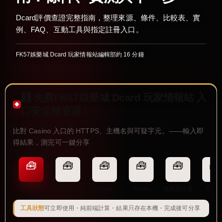
Dcard評價查證完整指南，整理來源、條件、比較表、實
例、FAQ、互動工具與指定註冊入口。
FK57娛樂城 Dcard 玩家情報站編輯部
約 16 分鐘
🧮 免費FK57娛樂城 Dcard 玩家情報站 入
口安全檢查器
比對 Casino 入口的 HTTPS、主機名與可疑字元。——輸入即
得結果，測完可一鍵分享
🧰
🧰
🧰
🧰
🧰
🧰
FK57娛
Casin
Casin
Casin
遊戲說法查
Casi
工具狀態
可立即使用・純前端計算・結果只存在本機・完成後可分享