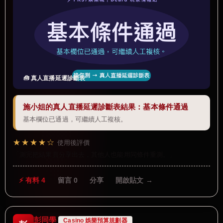
🧰 真人直播延遲診斷表
施小姐的真人直播延遲診斷表結果：基本條件通過
基本欄位已通過，可繼續人工複核。
★★★★☆
使用後評價
測完把結果頁分享出去，其他人也能用同條件重測。
⚡ 有料 4
留言 0
分享
開啟貼文 →
彭同學
Casino 娛樂預算規劃器