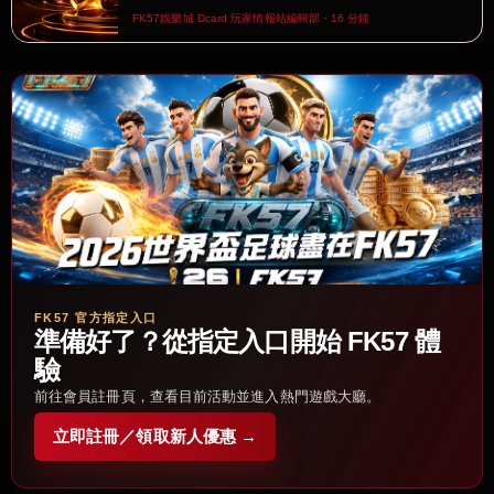
FK57娛樂城 Dcard 玩家情報站編輯部・16 分鐘
FK57 官方指定入口
準備好了？從指定入口開始 FK57 體
驗
前往會員註冊頁，查看目前活動並進入熱門遊戲大廳。
立即註冊／領取新人優惠 →