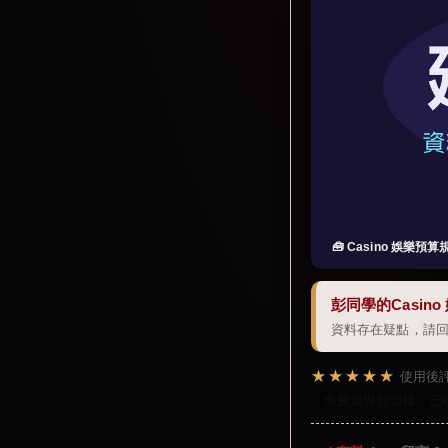
🧰 Casino 娛樂預
彭同學的Casi
資料存在疑點，請
★★★★★
使用後
免費還做到這樣，已