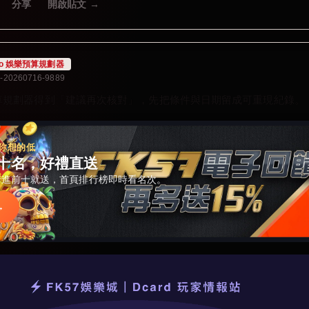
分享
開啟貼文 →
ino 娛樂預算規劃器
7-20260716-9889
娛樂預算規劃器得到「建議再次核對」，先把條件與日期留成可重現紀錄。
你想的低
十名，好禮直送
衝進前十就送，首頁排行榜即時看名次。
→