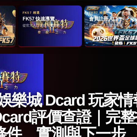
FK57 精選
FK57 精選
FK57 快速導覽
會員註冊入口
從官方入口開始完整體驗 →
前往指定入口建立帳號 →
7娛樂城 Dcard 玩家
card評價查證｜完
條件、實測與下一步