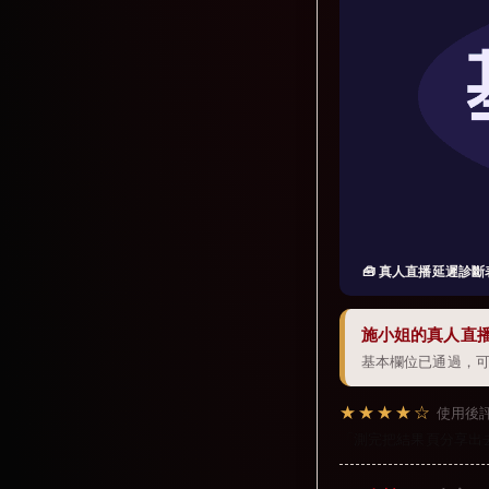
🧰 真人直播延遲診斷
施小姐的真人直
基本欄位已通過，
★★★★☆
使用後
測完把結果頁分享出