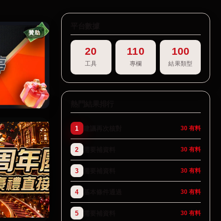
平台數據
贊助
20
110
100
工具
專欄
結果類型
熱門結果排行
1
建議再次核對
30 有料
2
需要補資料
30 有料
3
需要補資料
30 有料
4
基本條件通過
30 有料
5
需要補資料
30 有料