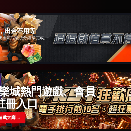
，出金不用等
出金流程最快分鐘級完成。
7娛樂城熱門遊戲、會員
註冊入口
遊戲大廳 →