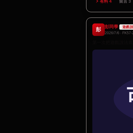
⚡ 有料 4
留言 3
彭同學
遊戲
彭
2026/7/6 · FK57
第一次把遊戲說法查