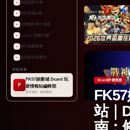
快速提款主張
▪
FK57 精選
留言來源比較
▪
真人視訊專區
老虎機與電子遊戲
▪
立即進入沉浸式遊戲大廳 →
Casino 遊戲大廳
▪
新手遊戲導覽
▪
規則賠率與機率
▪
本站作者
FK57娛樂城 Dcard 玩
Dcard評價查證
F
家情報站編輯部
FK5
官方流程・規則查證
站｜D
南：