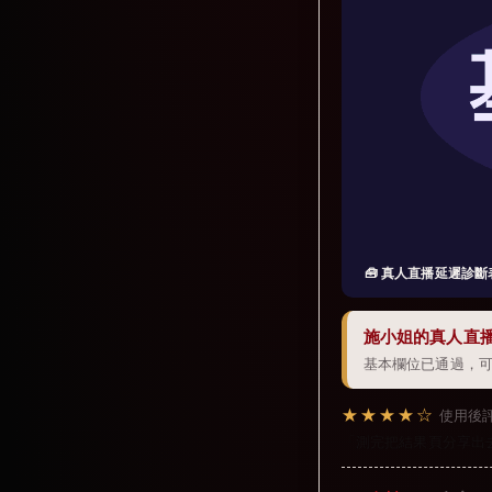
🧰 真人直播延遲診斷
施小姐的真人直
基本欄位已通過，
★★★★☆
使用後
測完把結果頁分享出