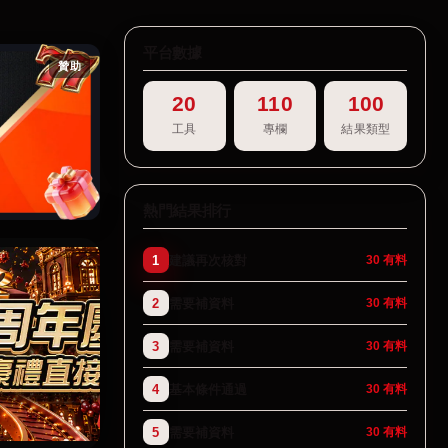
平台數據
贊助
20
110
100
工具
專欄
結果類型
熱門結果排行
1
建議再次核對
30 有料
2
需要補資料
30 有料
3
需要補資料
30 有料
4
基本條件通過
30 有料
5
需要補資料
30 有料