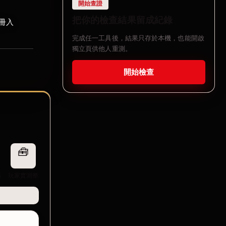
開始查證
把你的檢查結果留成紀錄
冊入
完成任一工具後，結果只存於本機，也能開啟
獨立頁供他人重測。
開始檢查
🧰
🧰
🧰
🔁
🧰
📡
錯
玩家實測整
真人直播延
真人百家樂
Casin
Casin
真人桌流程