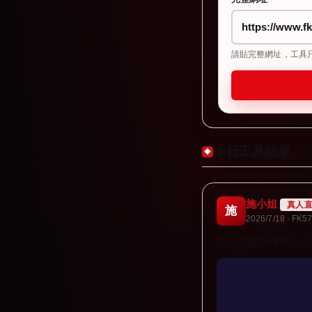
請貼完整網址，工具
今日工具結果
施小姐
真人
施
2026/7/18 · FK5
同一組資料再測一次