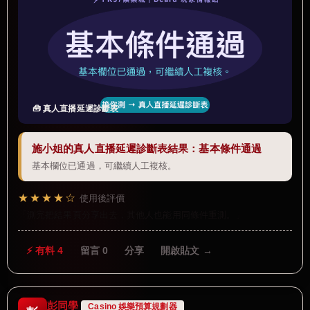
🧰 真人直播延遲診斷表
施小姐的真人直播延遲診斷表結果：基本條件通過
基本欄位已通過，可繼續人工複核。
★★★★☆
使用後評價
測完把結果頁分享出去，其他人也能用同條件重測。
⚡ 有料 4
留言 0
分享
開啟貼文 →
彭同學
Casino 娛樂預算規劃器