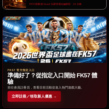
FK57娛樂城 Dcard 玩家情報站編輯部・16 分鐘
FK57 官方指定入口
準備好了？從指定入口開始 FK57 體
驗
前往會員註冊頁，查看目前活動並進入熱門遊戲大廳。
立即註冊／領取新人優惠 →