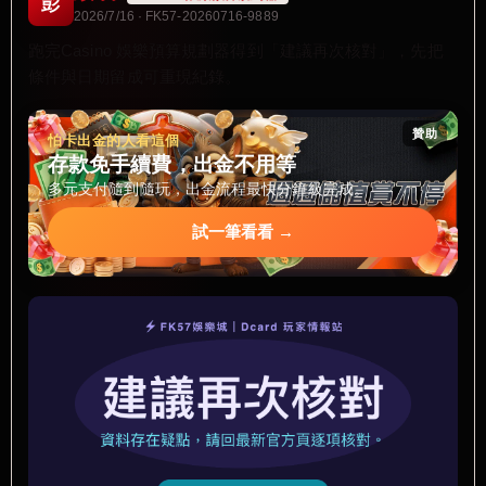
彭
2026/7/16 · FK57-20260716-9889
跑完Casino 娛樂預算規劃器得到「建議再次核對」，先把
條件與日期留成可重現紀錄。
贊助
怕卡出金的人看這個
存款免手續費，出金不用等
多元支付隨到隨玩，出金流程最快分鐘級完成。
試一筆看看 →