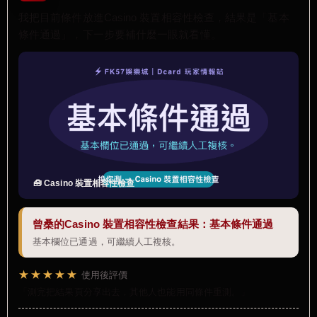
我把目前條件放進Casino 裝置相容性檢查，結果是「基本
條件通過」，下一步要補什麼一眼就看懂。
🧰 Casino 裝置相容性檢查
曾桑的Casino 裝置相容性檢查結果：基本條件通過
基本欄位已通過，可繼續人工複核。
★★★★★
使用後評價
測完把結果頁分享出去，其他人也能用同條件重測。