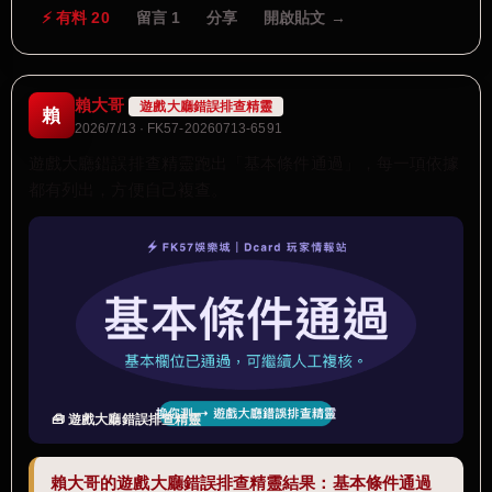
⚡ 有料 20
留言 1
分享
開啟貼文 →
賴大哥
遊戲大廳錯誤排查精靈
賴
2026/7/13 · FK57-20260713-6591
遊戲大廳錯誤排查精靈跑出「基本條件通過」，每一項依據
都有列出，方便自己複查。
🧰 遊戲大廳錯誤排查精靈
賴大哥的遊戲大廳錯誤排查精靈結果：基本條件通過