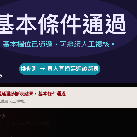
表
播延遲診斷表結果：基本條件通過
可繼續人工複核。
評價
去，其他人也能用同條件重測。