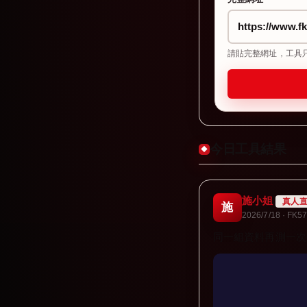
請貼完整網址，工具
今日工具結果
施小姐
真人
施
2026/7/18 · FK5
同一組資料再測一次