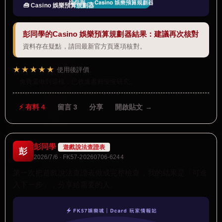
🧰 Casino 娛樂預算規劃器
彭同學的Casino 娛樂預算規劃器結果：建議再次核對
資料存在疑點，請回最新官方頁逐項核對。
★★★★★
使用後評價
免費還做到這樣，已收進書籤慢慢研究。
⚡ 有料 4
留言 3
分享
開啟貼文 →
彭同學
遊戲說法查證表
彭
2026/7/6 · FK57-20260706-6244
第一次把遊戲說法查證表做成完整檢查，我的結果是「可進
入下一步」，分享給需要的人。