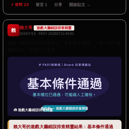
⚡ 有料 20
留言 1
分享
開啟貼文 →
賴大哥
遊戲大廳錯誤排查精靈
賴
2026/7/13 · FK57-20260713-6591
遊戲大廳錯誤排查精靈跑出「基本條件通過」，每一項依據
都有列出，方便自己複查。
🧰 遊戲大廳錯誤排查精靈
賴大哥的遊戲大廳錯誤排查精靈結果：基本條件通過