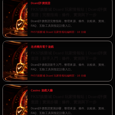
Dcard評價查證
FK57娛樂城 Dcard 玩家情報站｜Dcard評價
查證｜完整指南：條件、實測與下一步
Dcard評價查證完整指南，整理來源、條件、比較表、實例、
FAQ、互動工具與指定註冊入口。
FK57娛樂城 Dcard 玩家情報站編輯部・16 分鐘
老虎機與電子遊戲
FK57娛樂城 Dcard 玩家情報站｜Dcard評價
查證｜新手入門：條件、實測與下一步
Dcard評價查證新手入門，整理來源、條件、比較表、實例、
FAQ、互動工具與指定註冊入口。
FK57娛樂城 Dcard 玩家情報站編輯部・16 分鐘
Casino 遊戲大廳
FK57娛樂城 Dcard 玩家情報站｜Dcard評價
查證｜實測步驟：條件、實測與下一步
Dcard評價查證實測步驟，整理來源、條件、比較表、實例、
FAQ、互動工具與指定註冊入口。