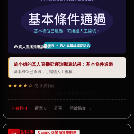
🧰 真人直播延遲診斷表
施小姐的真人直播延遲診斷表結果：基本條件通過
基本欄位已通過，可繼續人工複核。
★★★★☆
使用後評價
測完把結果頁分享出去，其他人也能用同條件重測。
⚡ 有料 4
留言 0
分享
開啟貼文 →
彭同學
Casino 娛樂預算規劃器