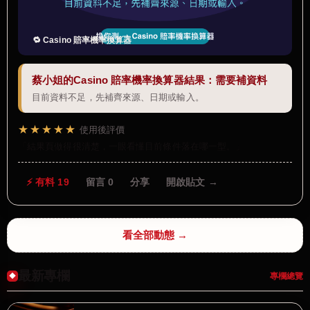
🔁 Casino 賠率機率換算器
蔡小姐的Casino 賠率機率換算器結果：需要補資料
目前資料不足，先補齊來源、日期或輸入。
★★★★★
使用後評價
結果頁做得很清楚，一眼看懂目前條件落在哪一型。
⚡ 有料 19
留言 0
分享
開啟貼文 →
看全部動態 →
最新專欄
專欄總覽