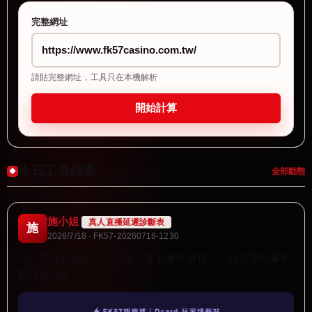
完整網址
請貼完整網址，工具只在本機解析
開始計算
今日工具結果
全部動態
施小姐
真人直播延遲診斷表
施
2026/7/18 · FK57-20260718-1230
同一組資料再測一次仍是「基本條件通過」，比只靠印象判
斷清楚很多。