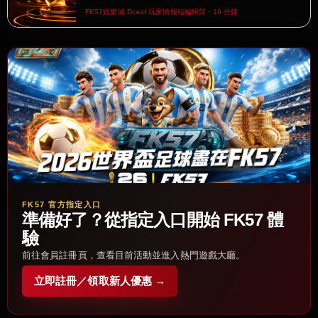
FK57娛樂城 Dcard 玩家情報站編輯部・16 分鐘
FK57 官方指定入口
準備好了？從指定入口開始 FK57 體
驗
前往會員註冊頁，查看目前活動並進入熱門遊戲大廳。
立即註冊／領取新人優惠 →