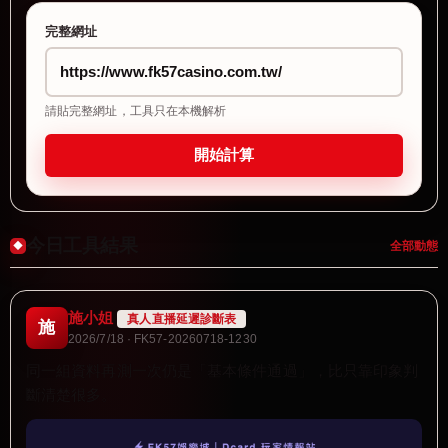
完整網址
請貼完整網址，工具只在本機解析
開始計算
今日工具結果
全部動態
施小姐
真人直播延遲診斷表
施
2026/7/18 · FK57-20260718-1230
同一組資料再測一次仍是「基本條件通過」，比只靠印象判
斷清楚很多。