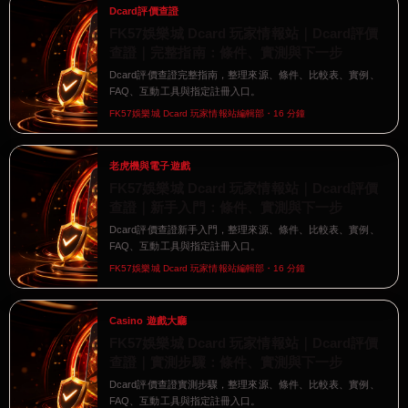
Dcard評價查證
FK57娛樂城 Dcard 玩家情報站｜Dcard評價
查證｜完整指南：條件、實測與下一步
Dcard評價查證完整指南，整理來源、條件、比較表、實例、
FAQ、互動工具與指定註冊入口。
FK57娛樂城 Dcard 玩家情報站編輯部・16 分鐘
老虎機與電子遊戲
FK57娛樂城 Dcard 玩家情報站｜Dcard評價
查證｜新手入門：條件、實測與下一步
Dcard評價查證新手入門，整理來源、條件、比較表、實例、
FAQ、互動工具與指定註冊入口。
FK57娛樂城 Dcard 玩家情報站編輯部・16 分鐘
Casino 遊戲大廳
FK57娛樂城 Dcard 玩家情報站｜Dcard評價
查證｜實測步驟：條件、實測與下一步
Dcard評價查證實測步驟，整理來源、條件、比較表、實例、
FAQ、互動工具與指定註冊入口。