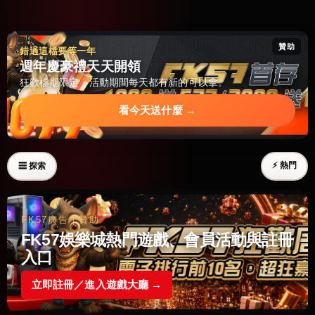
贊助
錯過這檔要等一年
週年慶豪禮天天開領
狂歡檔期限定，活動期間每天都有新的可以拿。
看今天送什麼 →
⚡ 熱門
☰ 探索
FK57廣告｜贊助
FK57娛樂城熱門遊戲、會員活動與註冊
入口
立即註冊／進入遊戲大廳 →