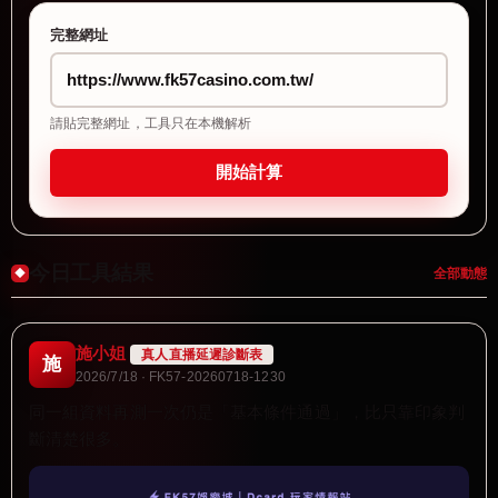
完整網址
請貼完整網址，工具只在本機解析
開始計算
今日工具結果
全部動態
施小姐
真人直播延遲診斷表
施
2026/7/18 · FK57-20260718-1230
同一組資料再測一次仍是「基本條件通過」，比只靠印象判
斷清楚很多。