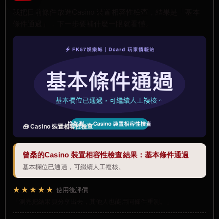
我把目前條件放進Casino 裝置相容性檢查，結果是「基本
條件通過」，下一步要補什麼一眼就看懂。
🧰 Casino 裝置相容性檢查
曾桑的Casino 裝置相容性檢查結果：基本條件通過
基本欄位已通過，可繼續人工複核。
★★★★★
使用後評價
測完把結果頁分享出去，其他人也能用同條件重測。