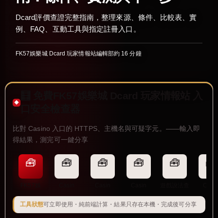
Dcard評價查證完整指南，整理來源、條件、比較表、實
例、FAQ、互動工具與指定註冊入口。
FK57娛樂城 Dcard 玩家情報站編輯部
約 16 分鐘
🧮 免費FK57娛樂城 Dcard 玩家情報站 入
口安全檢查器
比對 Casino 入口的 HTTPS、主機名與可疑字元。——輸入即
得結果，測完可一鍵分享
🧰
🧰
🧰
🧰
🧰
🧰
FK57娛
Casin
Casin
Casin
遊戲說法查
Casi
工具狀態
可立即使用・純前端計算・結果只存在本機・完成後可分享