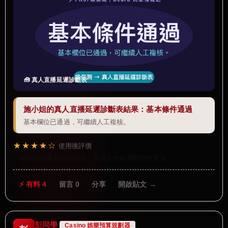
🧰 真人直播延遲診斷表
施小姐的真人直播延遲診斷表結果：基本條件通過
基本欄位已通過，可繼續人工複核。
★★★★☆
使用後評價
測完把結果頁分享出去，其他人也能用同條件重測。
⚡ 有料 4
留言 0
分享
開啟貼文 →
彭同學
Casino 娛樂預算規劃器