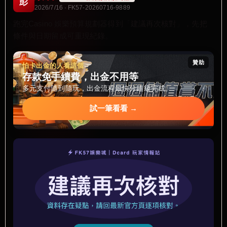
彭
2026/7/16 · FK57-20260716-9889
跑完Casino 娛樂預算規劃器得到「建議再次核對」，先把
條件與日期留成可重現紀錄。
贊助
怕卡出金的人看這個
存款免手續費，出金不用等
多元支付隨到隨玩，出金流程最快分鐘級完成。
試一筆看看 →