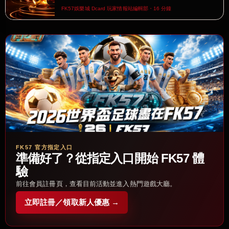
FK57娛樂城 Dcard 玩家情報站編輯部・16 分鐘
FK57 官方指定入口
準備好了？從指定入口開始 FK57 體
驗
前往會員註冊頁，查看目前活動並進入熱門遊戲大廳。
立即註冊／領取新人優惠 →