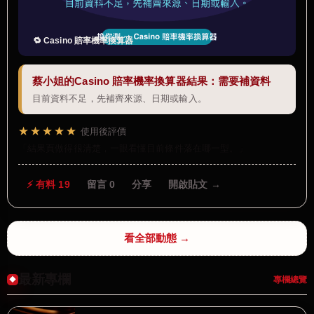
🔁 Casino 賠率機率換算器
蔡小姐的Casino 賠率機率換算器結果：需要補資料
目前資料不足，先補齊來源、日期或輸入。
★★★★★
使用後評價
結果頁做得很清楚，一眼看懂目前條件落在哪一型。
⚡ 有料 19
留言 0
分享
開啟貼文 →
看全部動態 →
最新專欄
專欄總覽