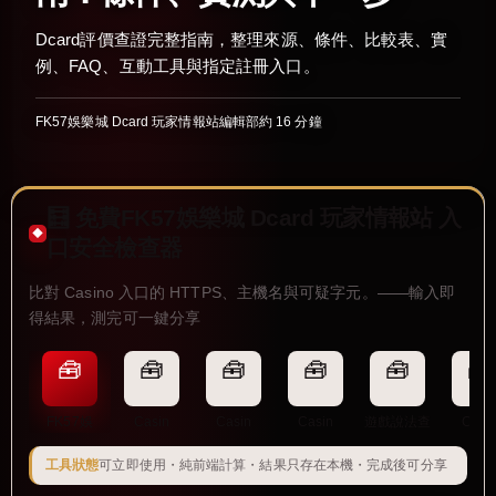
Dcard評價查證完整指南，整理來源、條件、比較表、實
例、FAQ、互動工具與指定註冊入口。
FK57娛樂城 Dcard 玩家情報站編輯部
約 16 分鐘
🧮 免費FK57娛樂城 Dcard 玩家情報站 入
口安全檢查器
比對 Casino 入口的 HTTPS、主機名與可疑字元。——輸入即
得結果，測完可一鍵分享
🧰
🧰
🧰
🧰
🧰
🧰
FK57娛
Casin
Casin
Casin
遊戲說法查
Casi
工具狀態
可立即使用・純前端計算・結果只存在本機・完成後可分享