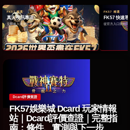
FK57 精選
FK57 精選
真人視訊專區
FK57 快速
立即進入沉浸式遊戲大廳 →
從官方入口開始完
Dcard評價查證
FK57娛樂城 Dcard 玩家情報
站｜Dcard評價查證｜完整指
南：條件、實測與下一步