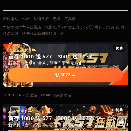
關於本站
｜
作者
｜
編輯政策
｜
專欄
｜
工具牆
本站提供官方入口辨識、規則整理與娛樂工具，不承諾獲利。未滿 18 歲
請勿參與；請先設定時間與預算上限。
贊助
本金直接多一半
首存 1000 送 577，3000 送 1077
新會員一次領好領滿，額度有限領完為止。
領 1077 →
© 2026 FK57娛樂城｜Dcard 玩家情報站
贊助
本金直接多一半
首存 1000 送 577，3000 送 1077
新會員一次領好領滿，額度有限領完為止。