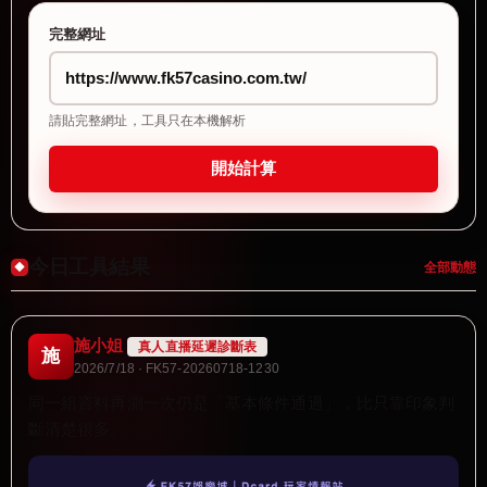
完整網址
請貼完整網址，工具只在本機解析
開始計算
今日工具結果
全部動態
施小姐
真人直播延遲診斷表
施
2026/7/18 · FK57-20260718-1230
同一組資料再測一次仍是「基本條件通過」，比只靠印象判
斷清楚很多。