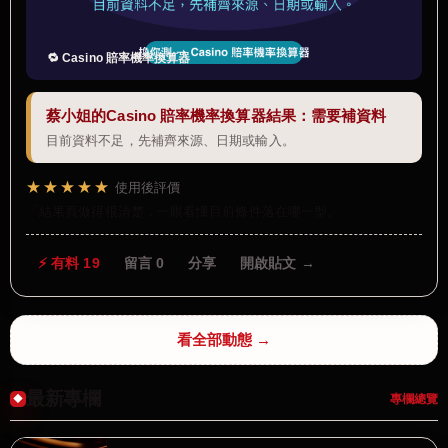
🔁 Casino 賠率機率換算器
蔡小姐的Casino 賠率機率換算器結果：需要補資料
目前資料不足，先補齊來源、日期或輸入。
★★★★★
使用後評價
結果頁做得很清楚，一眼看懂目前條件落在哪一型。
⚡ 有料 19
留言 0
分享
開啟貼文 →
看全部動態 →
最新專欄
專欄總覽