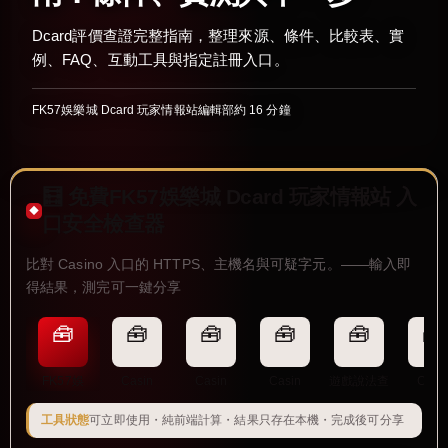
Dcard評價查證完整指南，整理來源、條件、比較表、實
例、FAQ、互動工具與指定註冊入口。
FK57娛樂城 Dcard 玩家情報站編輯部
約 16 分鐘
🧮 免費FK57娛樂城 Dcard 玩家情報站 入
口安全檢查器
比對 Casino 入口的 HTTPS、主機名與可疑字元。——輸入即
得結果，測完可一鍵分享
🧰
🧰
🧰
🧰
🧰
🧰
FK57娛
Casin
Casin
Casin
遊戲說法查
Casi
工具狀態
可立即使用・純前端計算・結果只存在本機・完成後可分享