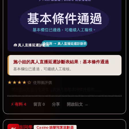
🧰 真人直播延遲診斷表
施小姐的真人直播延遲診斷表結果：基本條件通過
基本欄位已通過，可繼續人工複核。
★★★★☆
使用後評價
測完把結果頁分享出去，其他人也能用同條件重測。
⚡ 有料 4
留言 0
分享
開啟貼文 →
彭同學
Casino 娛樂預算規劃器