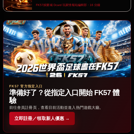
FK57娛樂城 Dcard 玩家情報站編輯部・16 分鐘
FK57 官方指定入口
準備好了？從指定入口開始 FK57 體
驗
前往會員註冊頁，查看目前活動並進入熱門遊戲大廳。
立即註冊／領取新人優惠 →