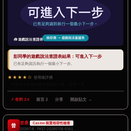
🧰 遊戲說法查證表
彭同學的遊戲說法查證表結果：可進入下一步
已有足夠資訊執行一個最小下一步。
★★★★☆
使用後評價
把我原本忽略的條件直接點出來，值得一測。
⚡ 有料 24
留言 2
分享
開啟貼文 →
曾桑
Casino 裝置相容性檢查
曾
2026/7/6 · FK57-20260706-6391