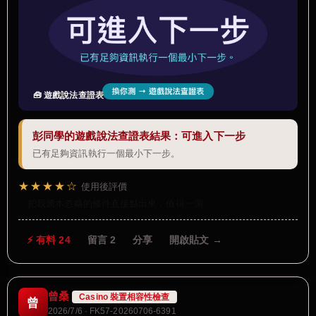
🧰 遊戲說法查證表
彭同學的遊戲說法查證表結果：可進入下一步
已有足夠資訊執行一個最小下一步。
★★★★☆
使用後評價
把我原本忽略的條件直接點出來，值得一測。
⚡ 有料 24
留言 2
分享
開啟貼文 →
曾桑
Casino 裝置相容性檢查
曾
2026/7/6 · FK57-20260706-6391