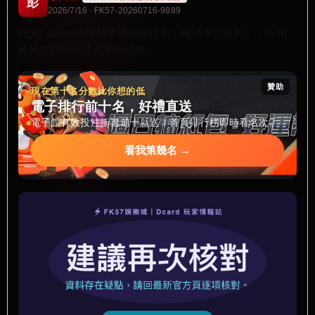
彭
2026/7/16 · FK57-20260716-9889
跑完Casino 娛樂預算規劃器得到「建議再次核對」，先把
條件與日期留成可重現紀錄。
贊助
現在第十名分數比你想的低
電子排行前十名，好禮直送
電子館有效投注衝進前十就送，首頁排行榜即時看名次。
看我第幾名 →