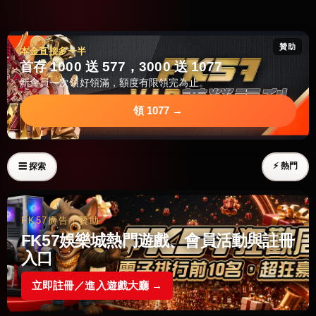
贊助
本金直接多一半
首存 1000 送 577，3000 送 1077
新會員一次領好領滿，額度有限領完為止。
領 1077 →
⚡ 熱門
☰ 探索
FK57廣告｜贊助
FK57娛樂城熱門遊戲、會員活動與註冊
入口
立即註冊／進入遊戲大廳 →