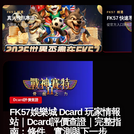
FK57 精選
FK57 精選
真人視訊專區
FK57 快速
立即進入沉浸式遊戲大廳 →
從官方入口開始完
Dcard評價查證
FK57娛樂城 Dcard 玩家情報
站｜Dcard評價查證｜完整指
南：條件、實測與下一步