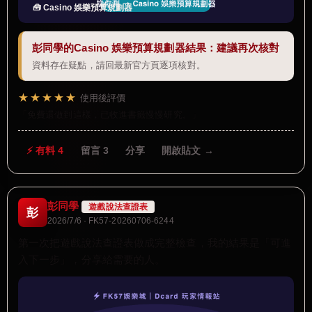
🧰 Casino 娛樂預算規劃器
彭同學的Casino 娛樂預算規劃器結果：建議再次核對
資料存在疑點，請回最新官方頁逐項核對。
★★★★★
使用後評價
免費還做到這樣，已收進書籤慢慢研究。
⚡ 有料 4
留言 3
分享
開啟貼文 →
彭同學
遊戲說法查證表
彭
2026/7/6 · FK57-20260706-6244
第一次把遊戲說法查證表做成完整檢查，我的結果是「可進
入下一步」，分享給需要的人。