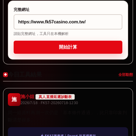
完整網址
請貼完整網址，工具只在本機解析
開始計算
今日工具結果
全部動態
施小姐
真人直播延遲診斷表
施
2026/7/18 · FK57-20260718-1230
同一組資料再測一次仍是「基本條件通過」，比只靠印象判
斷清楚很多。