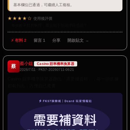
基本欄位已通過，可繼續人工複核。
★★★★☆
使用後評價
每個數字都有解釋，看完順手把原理段也讀了。
⚡ 有料 2
留言 1
分享
開啟貼文 →
蔡小姐
Casino 賠率機率換算器
蔡
2026/7/11 · FK57-20260711-0621
Casino 賠率機率換算器跑出「需要補資料」，每一項依據
都有列出，方便自己複查。