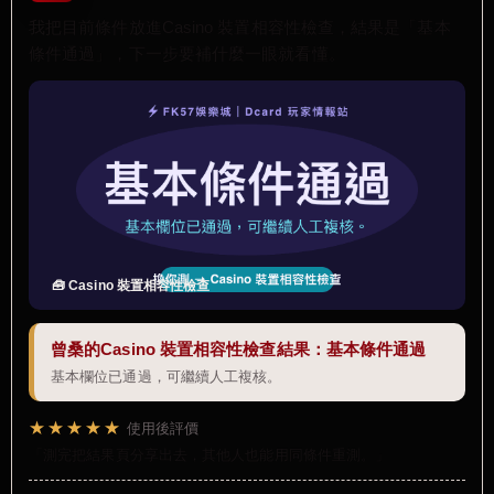
我把目前條件放進Casino 裝置相容性檢查，結果是「基本
條件通過」，下一步要補什麼一眼就看懂。
🧰 Casino 裝置相容性檢查
曾桑的Casino 裝置相容性檢查結果：基本條件通過
基本欄位已通過，可繼續人工複核。
★★★★★
使用後評價
測完把結果頁分享出去，其他人也能用同條件重測。