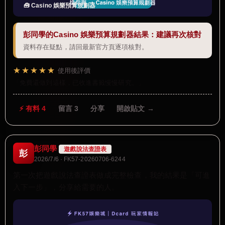
🧰 Casino 娛樂預算規劃器
彭同學的Casino 娛樂預算規劃器結果：建議再次核對
資料存在疑點，請回最新官方頁逐項核對。
★★★★★
使用後評價
免費還做到這樣，已收進書籤慢慢研究。
⚡ 有料 4
留言 3
分享
開啟貼文 →
彭同學
遊戲說法查證表
彭
2026/7/6 · FK57-20260706-6244
第一次把遊戲說法查證表做成完整檢查，我的結果是「可進
入下一步」，分享給需要的人。