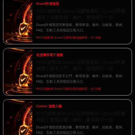
Dcard評價查證
FK57娛樂城 Dcard 玩家情報站｜Dcard評價
查證｜完整指南：條件、實測與下一步
Dcard評價查證完整指南，整理來源、條件、比較表、實例、
FAQ、互動工具與指定註冊入口。
FK57娛樂城 Dcard 玩家情報站編輯部・16 分鐘
老虎機與電子遊戲
FK57娛樂城 Dcard 玩家情報站｜Dcard評價
查證｜新手入門：條件、實測與下一步
Dcard評價查證新手入門，整理來源、條件、比較表、實例、
FAQ、互動工具與指定註冊入口。
FK57娛樂城 Dcard 玩家情報站編輯部・16 分鐘
Casino 遊戲大廳
FK57娛樂城 Dcard 玩家情報站｜Dcard評價
查證｜實測步驟：條件、實測與下一步
Dcard評價查證實測步驟，整理來源、條件、比較表、實例、
FAQ、互動工具與指定註冊入口。