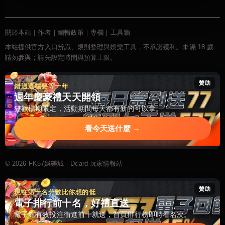
關於本站
｜
作者
｜
編輯政策
｜
專欄
｜
工具牆
本站提供官方入口辨識、規則整理與娛樂工具，不承諾獲利。未滿 18 歲
請勿參與；請先設定時間與預算上限。
贊助
錯過這檔要等一年
週年慶豪禮天天開領
狂歡檔期限定，活動期間每天都有新的可以拿。
看今天送什麼 →
© 2026 FK57娛樂城｜Dcard 玩家情報站
贊助
現在第十名分數比你想的低
電子排行前十名，好禮直送
電子館有效投注衝進前十就送，首頁排行榜即時看名次。