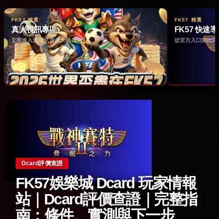
FK57 精選
FK57 精選
真人視訊專區
FK57 快速
立即進入沉浸式遊戲大廳 →
從官方入口開始完
Dcard評價查證
FK57娛樂城 Dcard 玩家情報
站｜Dcard評價查證｜完整指
南：條件、實測與下一步