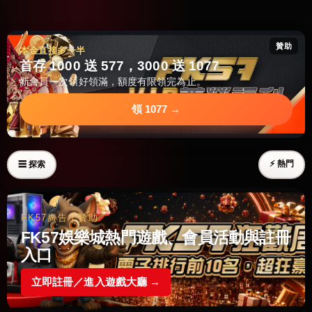
贊助
本金直接多一半
首存 1000 送 577，3000 送 1077
新會員一次領好領滿，額度有限領完為止。
領 1077 →
⚡ 熱門
☰ 探索
FK57廣告｜贊助
FK57娛樂城熱門遊戲、會員活動與註冊
入口
立即註冊／進入遊戲大廳 →