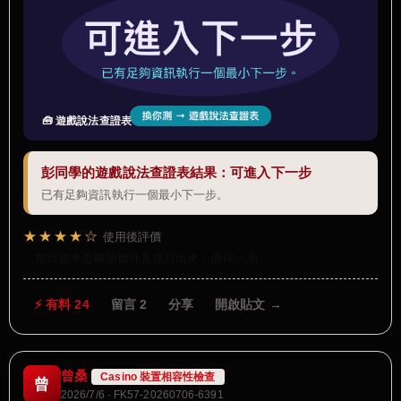
🧰 遊戲說法查證表
彭同學的遊戲說法查證表結果：可進入下一步
已有足夠資訊執行一個最小下一步。
★★★★☆
使用後評價
把我原本忽略的條件直接點出來，值得一測。
⚡ 有料 24
留言 2
分享
開啟貼文 →
曾桑
Casino 裝置相容性檢查
曾
2026/7/6 · FK57-20260706-6391