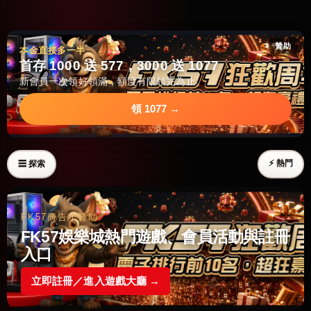
贊助
本金直接多一半
首存 1000 送 577，3000 送 1077
新會員一次領好領滿，額度有限領完為止。
領 1077 →
⚡ 熱門
☰ 探索
FK57廣告｜贊助
FK57娛樂城熱門遊戲、會員活動與註冊
入口
立即註冊／進入遊戲大廳 →