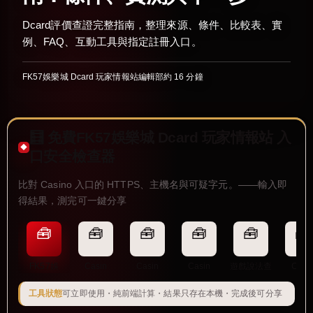
Dcard評價查證完整指南，整理來源、條件、比較表、實
例、FAQ、互動工具與指定註冊入口。
FK57娛樂城 Dcard 玩家情報站編輯部
約 16 分鐘
🧮 免費FK57娛樂城 Dcard 玩家情報站 入
口安全檢查器
比對 Casino 入口的 HTTPS、主機名與可疑字元。——輸入即
得結果，測完可一鍵分享
🧰
🧰
🧰
🧰
🧰
🧰
FK57娛
Casin
Casin
Casin
遊戲說法查
Casi
工具狀態
可立即使用・純前端計算・結果只存在本機・完成後可分享