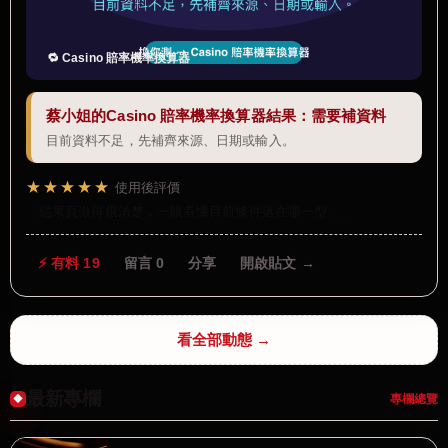
🔁 Casino 賠率機率換算器
蔡小姐的Casino 賠率機率換算器結果：需要補資料
目前資料不足，先補齊來源、日期或輸入。
★★★★★
使用後評價
結果頁做得很清楚，一眼看懂目前條件落在哪一型。
⚡ 有料 19
留言 0
分享
開啟貼文 →
看全部動態 →
最新專欄
專欄總覽