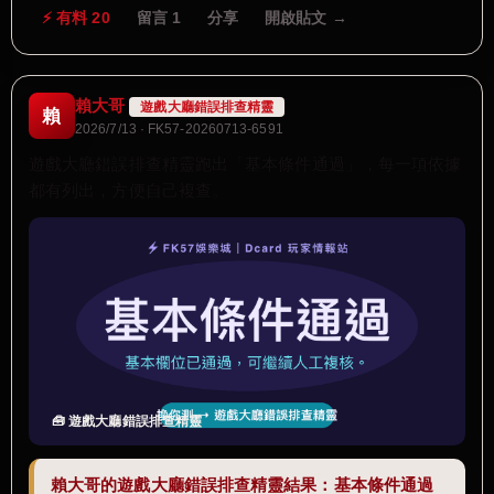
⚡ 有料 20
留言 1
分享
開啟貼文 →
賴大哥
遊戲大廳錯誤排查精靈
賴
2026/7/13 · FK57-20260713-6591
遊戲大廳錯誤排查精靈跑出「基本條件通過」，每一項依據
都有列出，方便自己複查。
🧰 遊戲大廳錯誤排查精靈
賴大哥的遊戲大廳錯誤排查精靈結果：基本條件通過