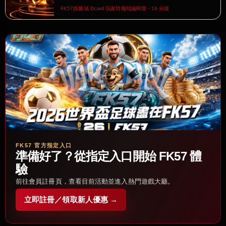
FK57娛樂城 Dcard 玩家情報站編輯部・16 分鐘
FK57 官方指定入口
準備好了？從指定入口開始 FK57 體
驗
前往會員註冊頁，查看目前活動並進入熱門遊戲大廳。
立即註冊／領取新人優惠 →