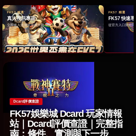
FK57 精選
FK57 精選
真人視訊專區
FK57 快速
立即進入沉浸式遊戲大廳 →
從官方入口開始完
Dcard評價查證
FK57娛樂城 Dcard 玩家情報
站｜Dcard評價查證｜完整指
南：條件、實測與下一步