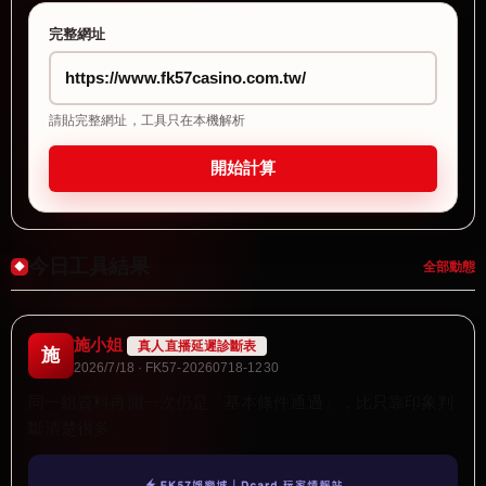
完整網址
請貼完整網址，工具只在本機解析
開始計算
今日工具結果
全部動態
施小姐
真人直播延遲診斷表
施
2026/7/18 · FK57-20260718-1230
同一組資料再測一次仍是「基本條件通過」，比只靠印象判
斷清楚很多。