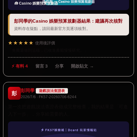
🧰 Casino 娛樂預算規劃器
彭同學的Casino 娛樂預算規劃器結果：建議再次核對
資料存在疑點，請回最新官方頁逐項核對。
★★★★★
使用後評價
免費還做到這樣，已收進書籤慢慢研究。
⚡ 有料 4
留言 3
分享
開啟貼文 →
彭同學
遊戲說法查證表
彭
2026/7/6 · FK57-20260706-6244
第一次把遊戲說法查證表做成完整檢查，我的結果是「可進
入下一步」，分享給需要的人。