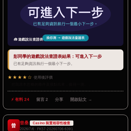
🧰 遊戲說法查證表
彭同學的遊戲說法查證表結果：可進入下一步
已有足夠資訊執行一個最小下一步。
★★★★☆
使用後評價
把我原本忽略的條件直接點出來，值得一測。
⚡ 有料 24
留言 2
分享
開啟貼文 →
曾桑
Casino 裝置相容性檢查
曾
2026/7/6 · FK57-20260706-6391