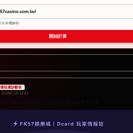
只在本機解析
開始計算
直播延遲診斷表
7-20260718-1230
仍是「基本條件通過」，比只靠印象判斷清楚很多。