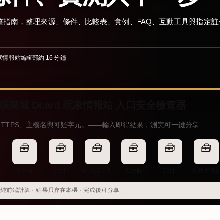
證完整指南，整理來源、條件、比較表、實例、FAQ、互動工具與指定註
 玩家情報站編輯部
約 16 分鐘
57娛樂城 Dcard 玩家情報站 入口安全檢查器
口的 HTTPS、主機名與可疑字元。——輸入即得結果，測完可一鍵分享
🧰
🧰
🧰
🧰
🧰
🧰
Casin
Casin
遊戲說法查
Casin
Casin
遊戲大廳
・純前端計算・結果只存在本機・完成後可分享