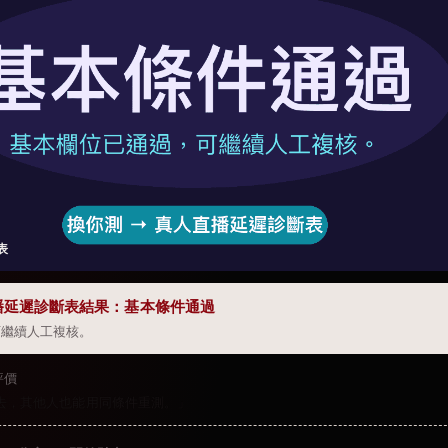
表
播延遲診斷表結果：基本條件通過
可繼續人工複核。
評價
去，其他人也能用同條件重測。