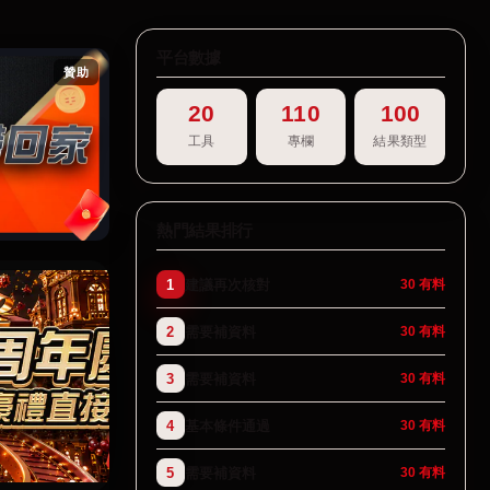
平台數據
贊助
20
110
100
工具
專欄
結果類型
熱門結果排行
1
建議再次核對
30 有料
2
需要補資料
30 有料
3
需要補資料
30 有料
4
基本條件通過
30 有料
5
需要補資料
30 有料