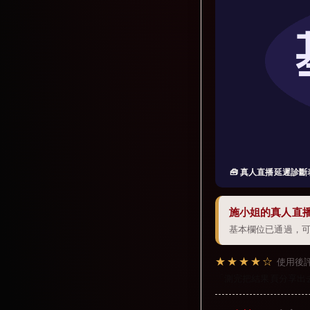
🧰 真人直播延遲診斷
施小姐的真人直
基本欄位已通過，
★★★★☆
使用後
測完把結果頁分享出