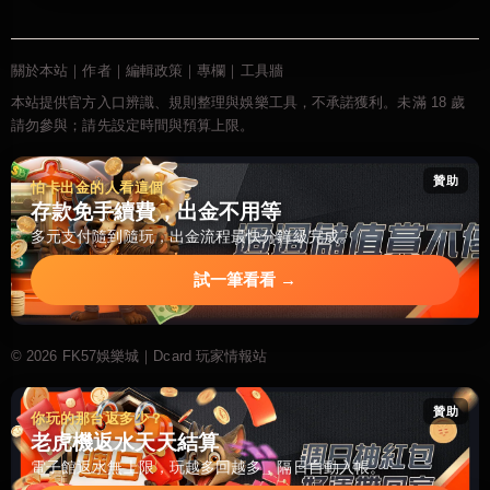
關於本站
｜
作者
｜
編輯政策
｜
專欄
｜
工具牆
本站提供官方入口辨識、規則整理與娛樂工具，不承諾獲利。未滿 18 歲
請勿參與；請先設定時間與預算上限。
贊助
怕卡出金的人看這個
存款免手續費，出金不用等
多元支付隨到隨玩，出金流程最快分鐘級完成。
試一筆看看 →
© 2026 FK57娛樂城｜Dcard 玩家情報站
贊助
你玩的那台返多少？
老虎機返水天天結算
電子館返水無上限，玩越多回越多，隔日自動入帳。