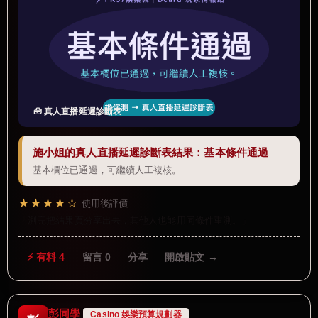
🧰 真人直播延遲診斷表
施小姐的真人直播延遲診斷表結果：基本條件通過
基本欄位已通過，可繼續人工複核。
★★★★☆
使用後評價
測完把結果頁分享出去，其他人也能用同條件重測。
⚡ 有料 4
留言 0
分享
開啟貼文 →
彭同學
Casino 娛樂預算規劃器