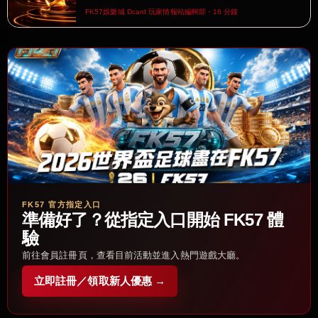
FK57娛樂城 Dcard 玩家情報站編輯部・16 分鐘
FK57 官方指定入口
準備好了？從指定入口開始 FK57 體
驗
前往會員註冊頁，查看目前活動並進入熱門遊戲大廳。
立即註冊／領取新人優惠 →