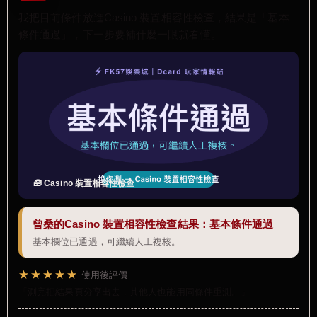
我把目前條件放進Casino 裝置相容性檢查，結果是「基本
條件通過」，下一步要補什麼一眼就看懂。
🧰 Casino 裝置相容性檢查
曾桑的Casino 裝置相容性檢查結果：基本條件通過
基本欄位已通過，可繼續人工複核。
★★★★★
使用後評價
測完把結果頁分享出去，其他人也能用同條件重測。