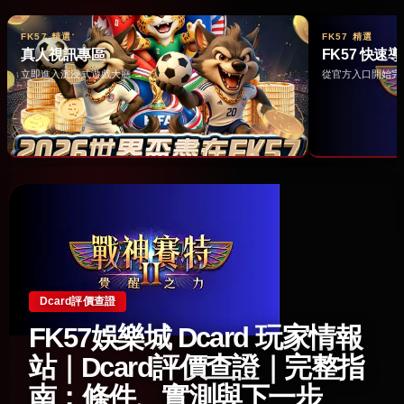
FK57 精選
FK57 精選
真人視訊專區
FK57 快速
立即進入沉浸式遊戲大廳 →
從官方入口開始完
Dcard評價查證
FK57娛樂城 Dcard 玩家情報
站｜Dcard評價查證｜完整指
南：條件、實測與下一步