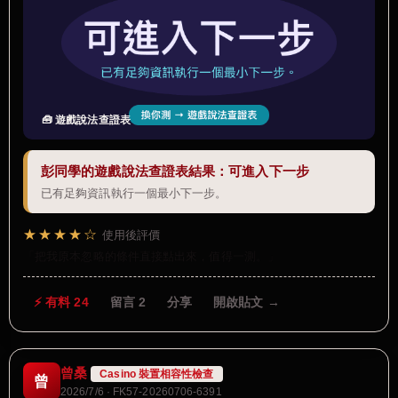
🧰 遊戲說法查證表
彭同學的遊戲說法查證表結果：可進入下一步
已有足夠資訊執行一個最小下一步。
★★★★☆
使用後評價
把我原本忽略的條件直接點出來，值得一測。
⚡ 有料 24
留言 2
分享
開啟貼文 →
曾桑
Casino 裝置相容性檢查
曾
2026/7/6 · FK57-20260706-6391