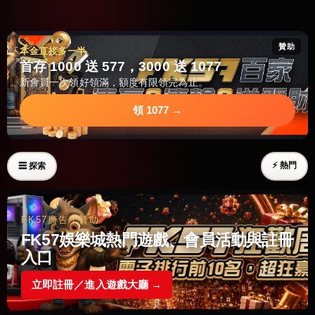
贊助
本金直接多一半
首存 1000 送 577，3000 送 1077
新會員一次領好領滿，額度有限領完為止。
領 1077 →
⚡ 熱門
☰ 探索
FK57廣告｜贊助
FK57娛樂城熱門遊戲、會員活動與註冊
入口
立即註冊／進入遊戲大廳 →