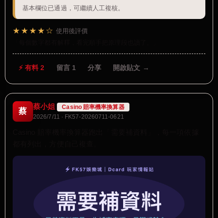
基本欄位已通過，可繼續人工複核。
★★★★☆
使用後評價
每個數字都有解釋，看完順手把原理段也讀了。
⚡ 有料 2
留言 1
分享
開啟貼文 →
蔡小姐
Casino 賠率機率換算器
蔡
2026/7/11 · FK57-20260711-0621
Casino 賠率機率換算器跑出「需要補資料」，每一項依據
都有列出，方便自己複查。