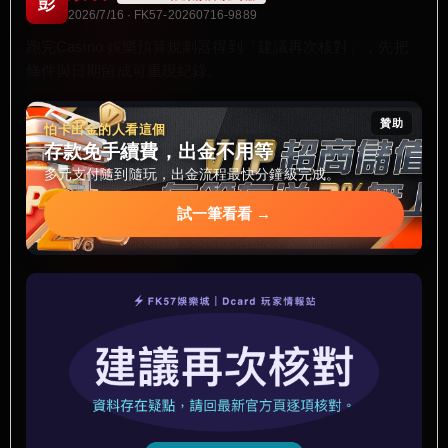
彭
2026/7/16 · FK57-20260716-9889
跑完Casino 娛樂預算規劃器得到「建議再次核對」，先把
條件與日期留成可重現紀錄。
贊助
怕卡出金的人看這個
存款免手續費，出金不用等
多元支付隨到隨玩，出金流程最快分鐘級完成。
試一筆看看 →