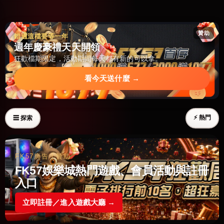
贊助
錯過這檔要等一年
週年慶豪禮天天開領
狂歡檔期限定，活動期間每天都有新的可以拿。
看今天送什麼 →
⚡ 熱門
☰ 探索
FK57廣告｜贊助
FK57娛樂城熱門遊戲、會員活動與註冊
入口
立即註冊／進入遊戲大廳 →