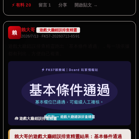
⚡ 有料 20
留言 1
分享
開啟貼文 →
賴大哥
遊戲大廳錯誤排查精靈
賴
2026/7/13 · FK57-20260713-6591
遊戲大廳錯誤排查精靈跑出「基本條件通過」，每一項依據
都有列出，方便自己複查。
🧰 遊戲大廳錯誤排查精靈
賴大哥的遊戲大廳錯誤排查精靈結果：基本條件通過