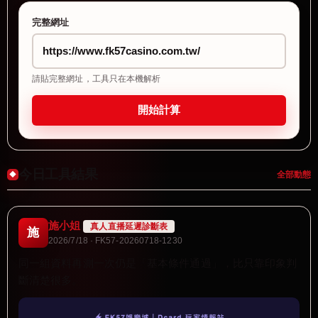
完整網址
請貼完整網址，工具只在本機解析
開始計算
今日工具結果
全部動態
施小姐
真人直播延遲診斷表
施
2026/7/18 · FK57-20260718-1230
同一組資料再測一次仍是「基本條件通過」，比只靠印象判
斷清楚很多。