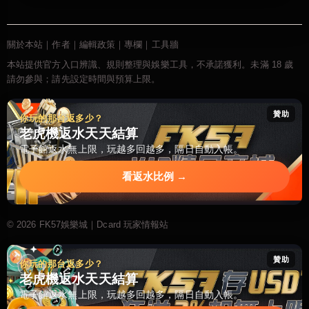
關於本站
｜
作者
｜
編輯政策
｜
專欄
｜
工具牆
本站提供官方入口辨識、規則整理與娛樂工具，不承諾獲利。未滿 18 歲
請勿參與；請先設定時間與預算上限。
贊助
你玩的那台返多少？
老虎機返水天天結算
電子館返水無上限，玩越多回越多，隔日自動入帳。
看返水比例 →
© 2026 FK57娛樂城｜Dcard 玩家情報站
贊助
你玩的那台返多少？
老虎機返水天天結算
電子館返水無上限，玩越多回越多，隔日自動入帳。