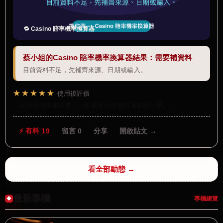
🔁 Casino 賠率機率換算器
蔡小姐的Casino 賠率機率換算器結果：需要補資料
目前資料不足，先補齊來源、日期或輸入。
★★★★★
使用後評價
結果頁做得很清楚，一眼看懂目前條件落在哪一型。
⚡ 有料 19
留言 0
分享
開啟貼文 →
看全部動態 →
最新專欄
專欄總覽