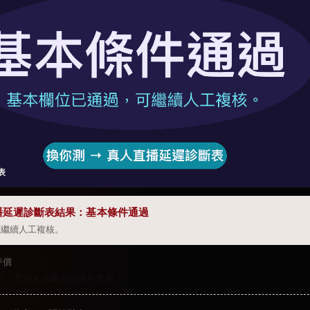
表
播延遲診斷表結果：基本條件通過
可繼續人工複核。
評價
去，其他人也能用同條件重測。