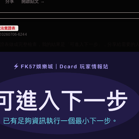
分享
開啟貼文 →
說法查證表
-20260706-6244
證表做成完整檢查，我的結果是「可進入下一步」，分享給需要的