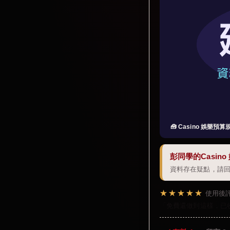
🧰 Casino 娛樂預
彭同學的Casi
資料存在疑點，請
★★★★★
使用後
免費還做到這樣，已