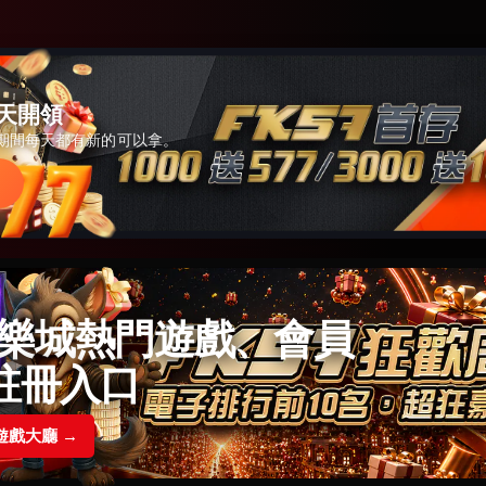
天開領
期間每天都有新的可以拿。
7娛樂城熱門遊戲、會員
註冊入口
遊戲大廳 →