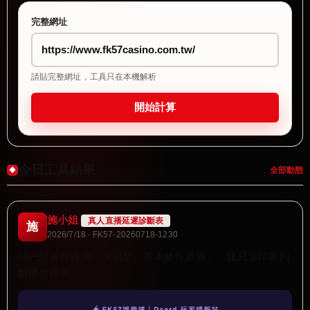
完整網址
請貼完整網址，工具只在本機解析
開始計算
今日工具結果
全部動態
施小姐
真人直播延遲診斷表
施
2026/7/18 · FK57-20260718-1230
同一組資料再測一次仍是「基本條件通過」，比只靠印象判
斷清楚很多。