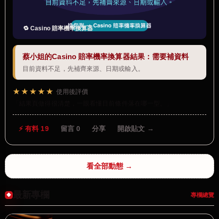
🔁 Casino 賠率機率換算器
蔡小姐的Casino 賠率機率換算器結果：需要補資料
目前資料不足，先補齊來源、日期或輸入。
★★★★★
使用後評價
結果頁做得很清楚，一眼看懂目前條件落在哪一型。
⚡ 有料 19
留言 0
分享
開啟貼文 →
看全部動態 →
最新專欄
專欄總覽