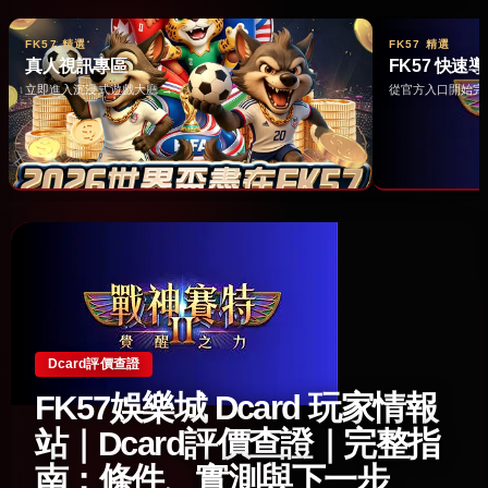
FK57 精選
FK57 精選
真人視訊專區
FK57 快速
立即進入沉浸式遊戲大廳 →
從官方入口開始完
Dcard評價查證
FK57娛樂城 Dcard 玩家情報
站｜Dcard評價查證｜完整指
南：條件、實測與下一步