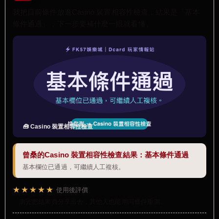
我把目前條件放進Casino 裝置相容性檢查，結果是「基本
條件通過」，下一步要補什麼一眼就看懂。
🧰 Casino 裝置相容性檢查
曾桑的Casino 裝置相容性檢查結果：基本條件通過
基本欄位已通過，可繼續人工複核。
★★★★★
使用後評價
測完把結果頁分享出去，其他人也能用同條件重測。