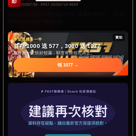
彭
2026/7/16 · FK57-20260716-9889
跑完Casino 娛樂預算規劃器得到「建議再次核對」，先把
條件與日期留成可重現紀錄。
贊助
本金直接多一半
首存 1000 送 577，3000 送 1077
新會員一次領好領滿，額度有限領完為止。
領 1077 →