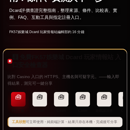
Dcard評價查證完整指南，整理來源、條件、比較表、實
例、FAQ、互動工具與指定註冊入口。
FK57娛樂城 Dcard 玩家情報站編輯部
約 16 分鐘
🧮 免費FK57娛樂城 Dcard 玩家情報站 入
口安全檢查器
比對 Casino 入口的 HTTPS、主機名與可疑字元。——輸入即
得結果，測完可一鍵分享
🧰
🧰
🧰
🧰
🧰
🧰
FK57娛
Casin
Casin
Casin
遊戲說法查
Casi
工具狀態
可立即使用・純前端計算・結果只存在本機・完成後可分享