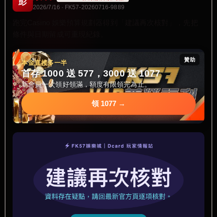
彭
2026/7/16 · FK57-20260716-9889
跑完Casino 娛樂預算規劃器得到「建議再次核對」，先把
條件與日期留成可重現紀錄。
贊助
本金直接多一半
首存 1000 送 577，3000 送 1077
新會員一次領好領滿，額度有限領完為止。
領 1077 →