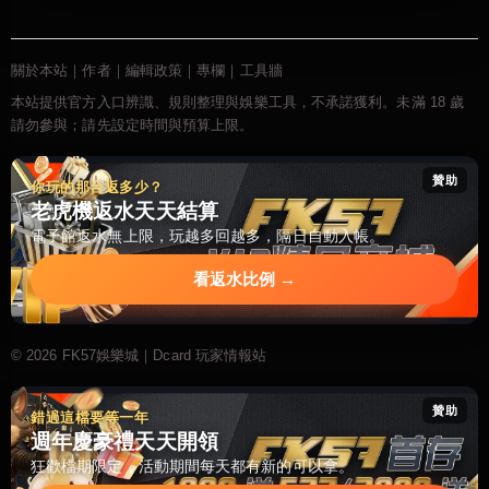
關於本站
｜
作者
｜
編輯政策
｜
專欄
｜
工具牆
本站提供官方入口辨識、規則整理與娛樂工具，不承諾獲利。未滿 18 歲
請勿參與；請先設定時間與預算上限。
贊助
你玩的那台返多少？
老虎機返水天天結算
電子館返水無上限，玩越多回越多，隔日自動入帳。
看返水比例 →
© 2026 FK57娛樂城｜Dcard 玩家情報站
贊助
錯過這檔要等一年
週年慶豪禮天天開領
狂歡檔期限定，活動期間每天都有新的可以拿。