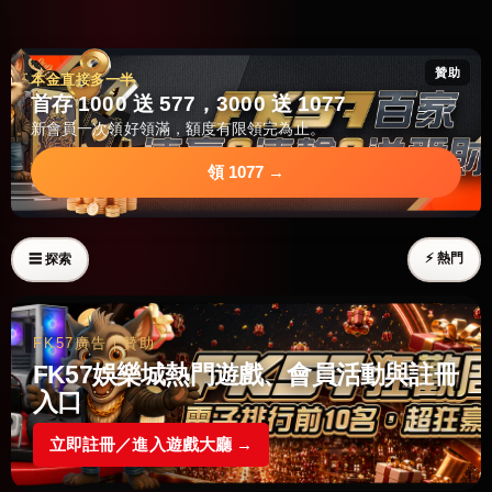
贊助
本金直接多一半
首存 1000 送 577，3000 送 1077
新會員一次領好領滿，額度有限領完為止。
領 1077 →
⚡ 熱門
☰ 探索
FK57廣告｜贊助
FK57娛樂城熱門遊戲、會員活動與註冊
入口
立即註冊／進入遊戲大廳 →