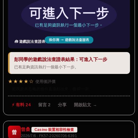
🧰 遊戲說法查證表
彭同學的遊戲說法查證表結果：可進入下一步
已有足夠資訊執行一個最小下一步。
★★★★☆
使用後評價
把我原本忽略的條件直接點出來，值得一測。
⚡ 有料 24
留言 2
分享
開啟貼文 →
曾桑
Casino 裝置相容性檢查
曾
2026/7/6 · FK57-20260706-6391