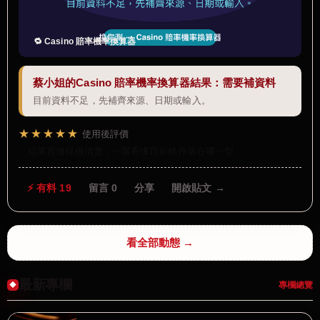
🔁 Casino 賠率機率換算器
蔡小姐的Casino 賠率機率換算器結果：需要補資料
目前資料不足，先補齊來源、日期或輸入。
★★★★★
使用後評價
結果頁做得很清楚，一眼看懂目前條件落在哪一型。
⚡ 有料 19
留言 0
分享
開啟貼文 →
看全部動態 →
最新專欄
專欄總覽