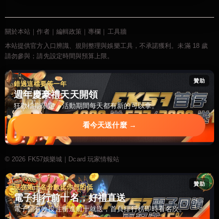
關於本站
｜
作者
｜
編輯政策
｜
專欄
｜
工具牆
本站提供官方入口辨識、規則整理與娛樂工具，不承諾獲利。未滿 18 歲
請勿參與；請先設定時間與預算上限。
贊助
錯過這檔要等一年
週年慶豪禮天天開領
狂歡檔期限定，活動期間每天都有新的可以拿。
看今天送什麼 →
© 2026 FK57娛樂城｜Dcard 玩家情報站
贊助
現在第十名分數比你想的低
電子排行前十名，好禮直送
電子館有效投注衝進前十就送，首頁排行榜即時看名次。