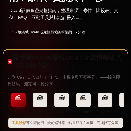
Dcard評價查證完整指南，整理來源、條件、比較表、實
例、FAQ、互動工具與指定註冊入口。
FK57娛樂城 Dcard 玩家情報站編輯部
約 16 分鐘
🧮 免費FK57娛樂城 Dcard 玩家情報站 入
口安全檢查器
比對 Casino 入口的 HTTPS、主機名與可疑字元。——輸入即
得結果，測完可一鍵分享
🧰
🧰
🧰
🧰
🧰
🧰
FK57娛
Casin
Casin
Casin
遊戲說法查
Casi
工具狀態
可立即使用・純前端計算・結果只存在本機・完成後可分享