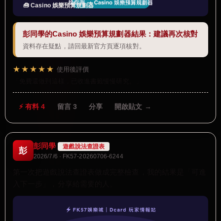
🧰 Casino 娛樂預算規劃器
彭同學的Casino 娛樂預算規劃器結果：建議再次核對
資料存在疑點，請回最新官方頁逐項核對。
★★★★★
使用後評價
免費還做到這樣，已收進書籤慢慢研究。
⚡ 有料 4
留言 3
分享
開啟貼文 →
彭同學
遊戲說法查證表
彭
2026/7/6 · FK57-20260706-6244
第一次把遊戲說法查證表做成完整檢查，我的結果是「可進
入下一步」，分享給需要的人。