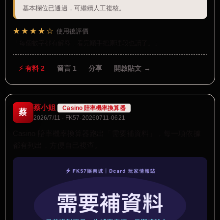
基本欄位已通過，可繼續人工複核。
★★★★☆
使用後評價
每個數字都有解釋，看完順手把原理段也讀了。
⚡ 有料 2
留言 1
分享
開啟貼文 →
蔡小姐
Casino 賠率機率換算器
蔡
2026/7/11 · FK57-20260711-0621
Casino 賠率機率換算器跑出「需要補資料」，每一項依據
都有列出，方便自己複查。