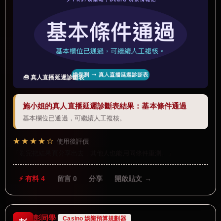
🧰 真人直播延遲診斷表
施小姐的真人直播延遲診斷表結果：基本條件通過
基本欄位已通過，可繼續人工複核。
★★★★☆
使用後評價
測完把結果頁分享出去，其他人也能用同條件重測。
⚡ 有料 4
留言 0
分享
開啟貼文 →
彭同學
Casino 娛樂預算規劃器