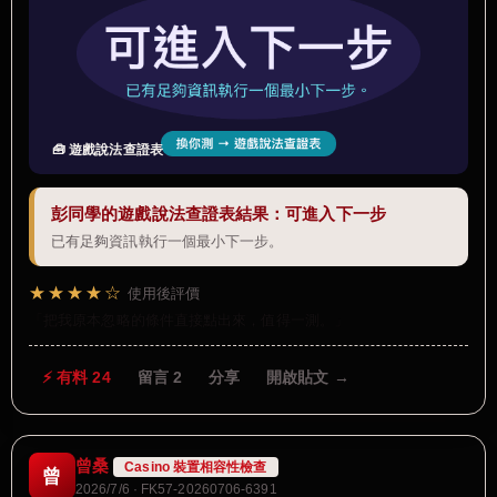
🧰 遊戲說法查證表
彭同學的遊戲說法查證表結果：可進入下一步
已有足夠資訊執行一個最小下一步。
★★★★☆
使用後評價
把我原本忽略的條件直接點出來，值得一測。
⚡ 有料 24
留言 2
分享
開啟貼文 →
曾桑
Casino 裝置相容性檢查
曾
2026/7/6 · FK57-20260706-6391