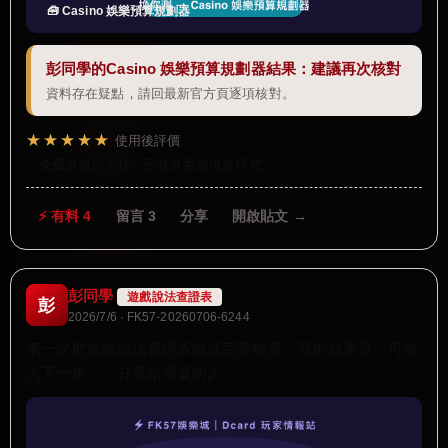
🧰 Casino 娛樂預算規劃器
彭同學的Casino 娛樂預算規劃器結果：建議再次核對
資料存在疑點，請回最新官方頁逐項核對。
★★★★★
使用後評價
免費還做到這樣，已收進書籤慢慢研究。
⚡ 有料 4
留言 3
分享
開啟貼文 →
彭同學
遊戲說法查證表
彭
2026/7/6 · FK57-20260706-6244
第一次把遊戲說法查證表做成完整檢查，我的結果是「可進
入下一步」，分享給需要的人。