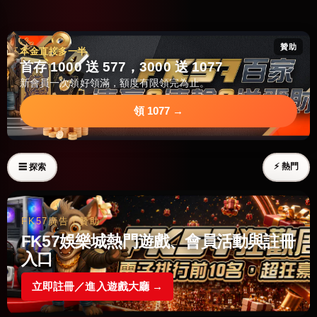
贊助
本金直接多一半
首存 1000 送 577，3000 送 1077
新會員一次領好領滿，額度有限領完為止。
領 1077 →
⚡ 熱門
☰ 探索
FK57廣告｜贊助
FK57娛樂城熱門遊戲、會員活動與註冊
入口
立即註冊／進入遊戲大廳 →