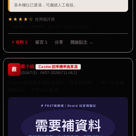
基本欄位已通過，可繼續人工複核。
★★★★☆
使用後評價
每個數字都有解釋，看完順手把原理段也讀了。
⚡ 有料 2
留言 1
分享
開啟貼文 →
蔡小姐
Casino 賠率機率換算器
蔡
2026/7/11 · FK57-20260711-0621
Casino 賠率機率換算器跑出「需要補資料」，每一項依據
都有列出，方便自己複查。