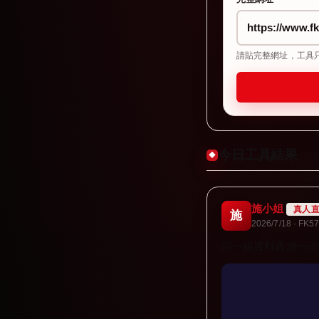
請貼完整網址，工具
今日工具結果
施小姐
真人
施
2026/7/18 · FK5
同一組資料再測一次