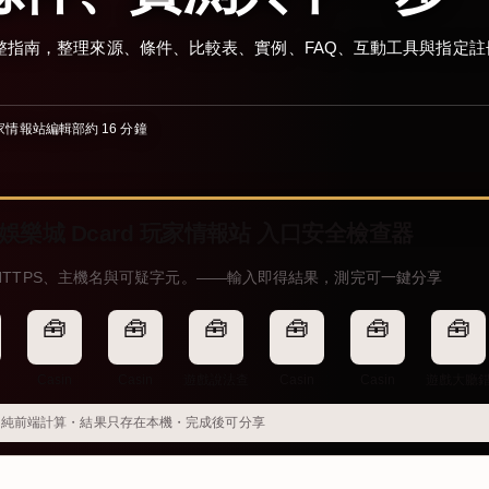
證完整指南，整理來源、條件、比較表、實例、FAQ、互動工具與指定註
 玩家情報站編輯部
約 16 分鐘
57娛樂城 Dcard 玩家情報站 入口安全檢查器
口的 HTTPS、主機名與可疑字元。——輸入即得結果，測完可一鍵分享
🧰
🧰
🧰
🧰
🧰
🧰
Casin
Casin
遊戲說法查
Casin
Casin
遊戲大廳
・純前端計算・結果只存在本機・完成後可分享