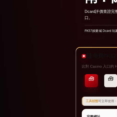
Dcard評價查
口。
FK57娛樂城 Dcard
🧮 免費FK
比對 Casino 入
🧰
🧰
FK57娛
Casin
工具狀態
可立即使用
完整網址