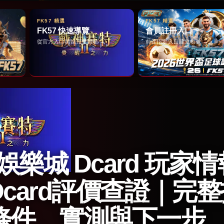
FK57 精選
FK57 精選
FK57 快速導覽
會員註冊入口
從官方入口開始完整體驗 →
前往指定入口建立帳號 →
7娛樂城 Dcard 玩家
card評價查證｜完
條件、實測與下一步