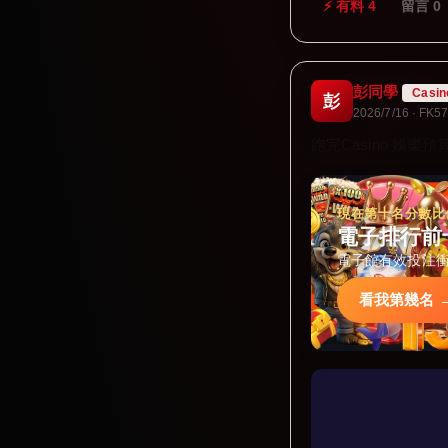
⚡ 有料 4
留言 0
彭同學
Cas
彭
2026/7/16 · FK5
跑完Casino 
現在第十名分數比
電子排行前
電子館有效投注
看我第幾名 