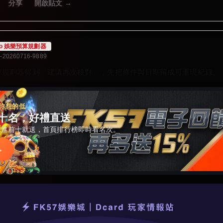
分享
開啟貼文 →
ino 娛樂預算規劃器
7-20260716-9889
娛樂預算規劃器得到「建議再次核對」，先把條件與日期留成可重現紀錄。
你想的低
十名，好禮直送
衝進前十就送，首頁排行榜即時看名次。
→