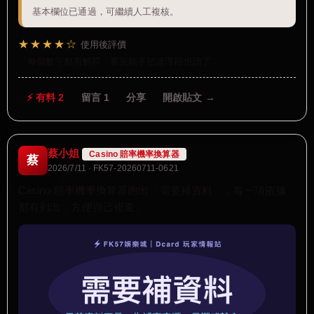
基本欄位已通過，可繼續人工複核。
★★★★☆
使用後評價
每個數字都有解釋，看完順手把原理段也讀了。
⚡ 有料 2
留言 1
分享
開啟貼文 →
蔡小姐
Casino 賠率機率換算器
蔡
2026/7/11 · FK57-20260711-0621
Casino 賠率機率換算器跑出「需要補資料」，每一項依據
都有列出，方便自己複查。