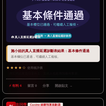
🧰 真人直播延遲診斷表
施小姐的真人直播延遲診斷表結果：基本條件通過
基本欄位已通過，可繼續人工複核。
★★★★☆
使用後評價
測完把結果頁分享出去，其他人也能用同條件重測。
⚡ 有料 4
留言 0
分享
開啟貼文 →
彭同學
Casino 娛樂預算規劃器