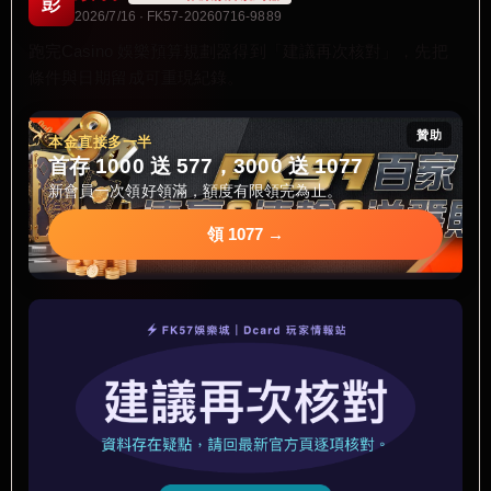
彭
2026/7/16 · FK57-20260716-9889
跑完Casino 娛樂預算規劃器得到「建議再次核對」，先把
條件與日期留成可重現紀錄。
贊助
本金直接多一半
首存 1000 送 577，3000 送 1077
新會員一次領好領滿，額度有限領完為止。
領 1077 →