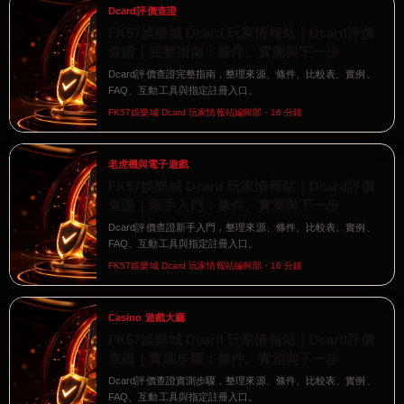
Dcard評價查證
FK57娛樂城 Dcard 玩家情報站｜Dcard評價
查證｜完整指南：條件、實測與下一步
Dcard評價查證完整指南，整理來源、條件、比較表、實例、
FAQ、互動工具與指定註冊入口。
FK57娛樂城 Dcard 玩家情報站編輯部・16 分鐘
老虎機與電子遊戲
FK57娛樂城 Dcard 玩家情報站｜Dcard評價
查證｜新手入門：條件、實測與下一步
Dcard評價查證新手入門，整理來源、條件、比較表、實例、
FAQ、互動工具與指定註冊入口。
FK57娛樂城 Dcard 玩家情報站編輯部・16 分鐘
Casino 遊戲大廳
FK57娛樂城 Dcard 玩家情報站｜Dcard評價
查證｜實測步驟：條件、實測與下一步
Dcard評價查證實測步驟，整理來源、條件、比較表、實例、
FAQ、互動工具與指定註冊入口。