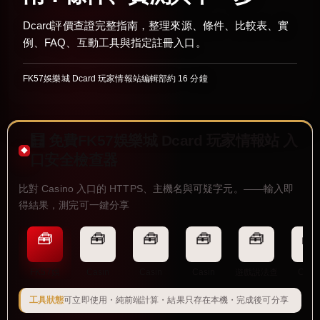
Dcard評價查證完整指南，整理來源、條件、比較表、實
例、FAQ、互動工具與指定註冊入口。
FK57娛樂城 Dcard 玩家情報站編輯部
約 16 分鐘
🧮 免費FK57娛樂城 Dcard 玩家情報站 入
口安全檢查器
比對 Casino 入口的 HTTPS、主機名與可疑字元。——輸入即
得結果，測完可一鍵分享
🧰
🧰
🧰
🧰
🧰
🧰
FK57娛
Casin
Casin
Casin
遊戲說法查
Casi
工具狀態
可立即使用・純前端計算・結果只存在本機・完成後可分享