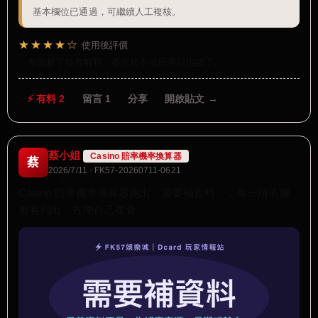
基本欄位已通過，可繼續人工複核。
★★★★☆
使用後評價
每個數字都有解釋，看完順手把原理段也讀了。
⚡ 有料 2
留言 1
分享
開啟貼文 →
蔡小姐
Casino 賠率機率換算器
蔡
2026/7/11 · FK57-20260711-0621
Casino 賠率機率換算器跑出「需要補資料」，每一項依據
都有列出，方便自己複查。