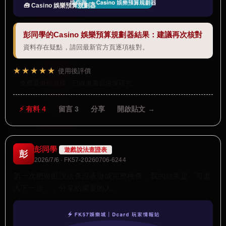
🧰 Casino 娛樂預算規劃器
彭同學的Casino 娛樂預算規劃器結果：建議再次核對
資料存在疑點，請回最新官方頁逐項核對。
★★★★★
使用後評價
免費還做到這樣，已收進書籤慢慢研究。
⚡ 有料 4
留言 3
分享
開啟貼文 →
彭同學
遊戲說法查證表
彭
2026/7/6 · FK57-20260706-6244
第一次把遊戲說法查證表做成完整檢查，我的結果是「可進
入下一步」，分享給需要的人。