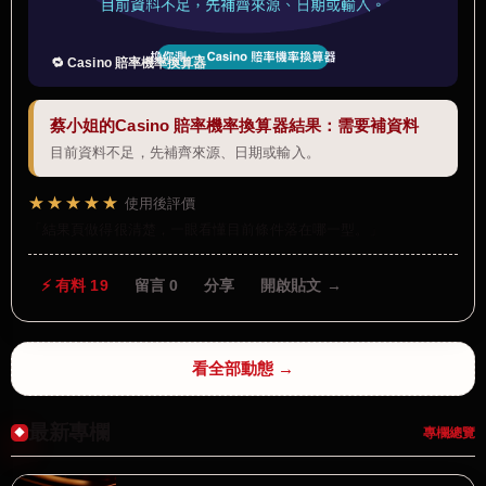
🔁 Casino 賠率機率換算器
蔡小姐的Casino 賠率機率換算器結果：需要補資料
目前資料不足，先補齊來源、日期或輸入。
★★★★★
使用後評價
結果頁做得很清楚，一眼看懂目前條件落在哪一型。
⚡ 有料 19
留言 0
分享
開啟貼文 →
看全部動態 →
最新專欄
專欄總覽