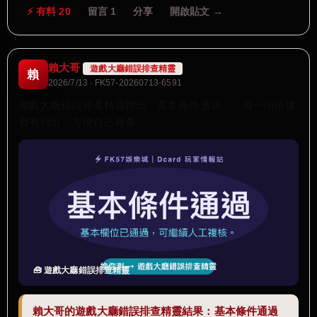
⚡ 有料 20
留言 1
分享
開啟貼文 →
賴大哥
遊戲大廳錯誤排查精靈
賴
2026/7/13 · FK57-20260713-6591
遊戲大廳錯誤排查精靈跑出「基本條件通過」，每一項依據
都有列出，方便自己複查。
🧰 遊戲大廳錯誤排查精靈
賴大哥的遊戲大廳錯誤排查精靈結果：基本條件通過