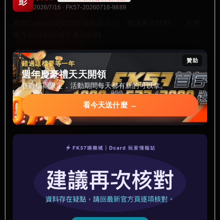
彭
2026/7/16 · FK57-20260716-9889
跑完Casino 娛樂預算規劃器得到「建議再次核對」，先把
條件與日期留成可重現紀錄。
贊助
錯過這檔要等一年
週年慶豪禮天天開領
狂歡檔期限定，活動期間每天都有新的可以拿。
看今天送什麼 →