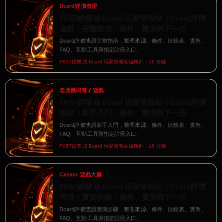
Dcard評價查證
FK57娛樂城 Dcard 玩家情報站｜Dcard評價
查證｜完整指南：條件、實測與下一步
Dcard評價查證完整指南，整理來源、條件、比較表、實例、
FAQ、互動工具與指定註冊入口。
FK57娛樂城 Dcard 玩家情報站編輯部・16 分鐘
老虎機與電子遊戲
FK57娛樂城 Dcard 玩家情報站｜Dcard評價
查證｜新手入門：條件、實測與下一步
Dcard評價查證新手入門，整理來源、條件、比較表、實例、
FAQ、互動工具與指定註冊入口。
FK57娛樂城 Dcard 玩家情報站編輯部・16 分鐘
Casino 遊戲大廳
FK57娛樂城 Dcard 玩家情報站｜Dcard評價
查證｜實測步驟：條件、實測與下一步
Dcard評價查證實測步驟，整理來源、條件、比較表、實例、
FAQ、互動工具與指定註冊入口。