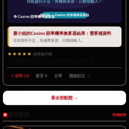
🔁 Casino 賠率機率換算器
蔡小姐的Casino 賠率機率換算器結果：需要補資料
目前資料不足，先補齊來源、日期或輸入。
★★★★★
使用後評價
結果頁做得很清楚，一眼看懂目前條件落在哪一型。
⚡ 有料 19
留言 0
分享
開啟貼文 →
看全部動態 →
最新專欄
專欄總覽