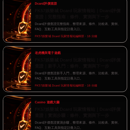
Dcard評價查證
FK57娛樂城 Dcard 玩家情報站｜Dcard評價
查證｜完整指南：條件、實測與下一步
Dcard評價查證完整指南，整理來源、條件、比較表、實例、
FAQ、互動工具與指定註冊入口。
FK57娛樂城 Dcard 玩家情報站編輯部・16 分鐘
老虎機與電子遊戲
FK57娛樂城 Dcard 玩家情報站｜Dcard評價
查證｜新手入門：條件、實測與下一步
Dcard評價查證新手入門，整理來源、條件、比較表、實例、
FAQ、互動工具與指定註冊入口。
FK57娛樂城 Dcard 玩家情報站編輯部・16 分鐘
Casino 遊戲大廳
FK57娛樂城 Dcard 玩家情報站｜Dcard評價
查證｜實測步驟：條件、實測與下一步
Dcard評價查證實測步驟，整理來源、條件、比較表、實例、
FAQ、互動工具與指定註冊入口。