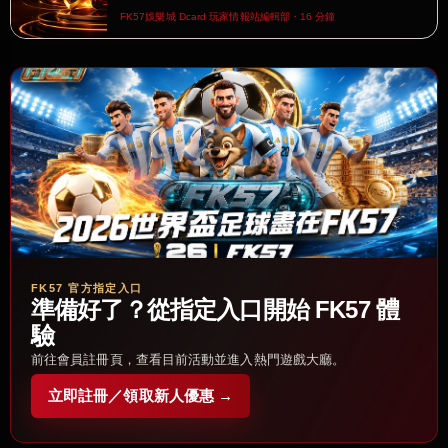
FK57娛樂城 Dcard 玩家情報站編輯部・16 分鐘
FK57 官方指定入口
準備好了？從指定入口開始 FK57 體
驗
前往會員註冊頁，查看目前活動並進入熱門遊戲大廳。
立即註冊／領取新人優惠 →