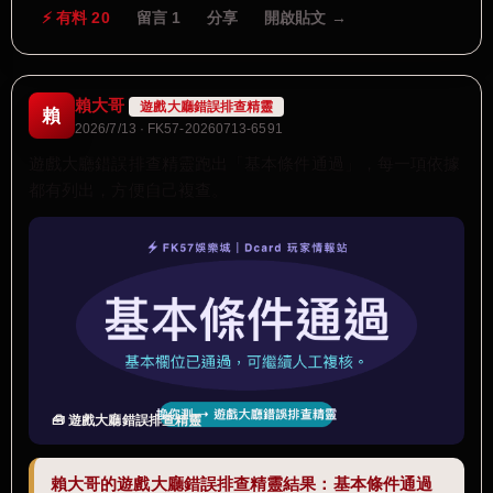
⚡ 有料 20
留言 1
分享
開啟貼文 →
賴大哥
遊戲大廳錯誤排查精靈
賴
2026/7/13 · FK57-20260713-6591
遊戲大廳錯誤排查精靈跑出「基本條件通過」，每一項依據
都有列出，方便自己複查。
🧰 遊戲大廳錯誤排查精靈
賴大哥的遊戲大廳錯誤排查精靈結果：基本條件通過