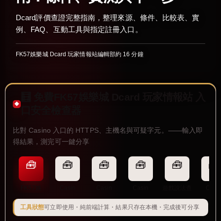
Dcard評價查證完整指南，整理來源、條件、比較表、實
例、FAQ、互動工具與指定註冊入口。
FK57娛樂城 Dcard 玩家情報站編輯部
約 16 分鐘
🧮 免費FK57娛樂城 Dcard 玩家情報站 入
口安全檢查器
比對 Casino 入口的 HTTPS、主機名與可疑字元。——輸入即
得結果，測完可一鍵分享
🧰
🧰
🧰
🧰
🧰
🧰
FK57娛
Casin
Casin
Casin
遊戲說法查
Casi
工具狀態
可立即使用・純前端計算・結果只存在本機・完成後可分享