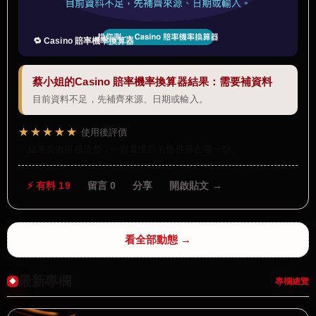
🔁 Casino 賠率機率換算器
蔡小姐的Casino 賠率機率換算器結果：需要補資料
目前資料不足，先補齊來源、日期或輸入。
★★★★★
使用後評價
結果頁做得很清楚，一眼看懂目前條件落在哪一型。
⚡ 有料 19
留言 0
分享
開啟貼文 →
看全部動態 →
最新專欄
專欄總覽