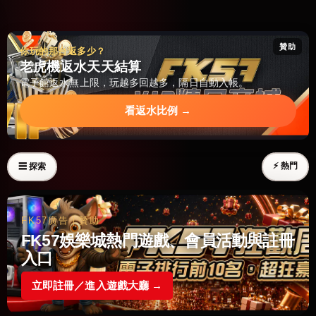
贊助
你玩的那台返多少？
老虎機返水天天結算
電子館返水無上限，玩越多回越多，隔日自動入帳。
看返水比例 →
⚡ 熱門
☰ 探索
FK57廣告｜贊助
FK57娛樂城熱門遊戲、會員活動與註冊
入口
立即註冊／進入遊戲大廳 →