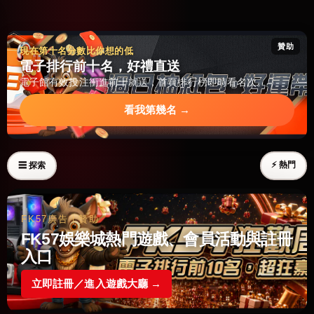
贊助
現在第十名分數比你想的低
電子排行前十名，好禮直送
電子館有效投注衝進前十就送，首頁排行榜即時看名次。
看我第幾名 →
⚡ 熱門
☰ 探索
FK57廣告｜贊助
FK57娛樂城熱門遊戲、會員活動與註冊
入口
立即註冊／進入遊戲大廳 →