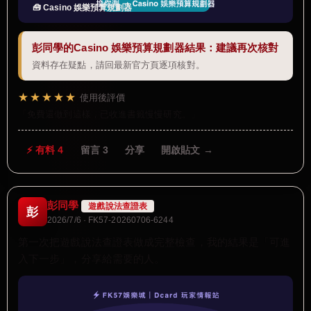
🧰 Casino 娛樂預算規劃器
彭同學的Casino 娛樂預算規劃器結果：建議再次核對
資料存在疑點，請回最新官方頁逐項核對。
★★★★★
使用後評價
免費還做到這樣，已收進書籤慢慢研究。
⚡ 有料 4
留言 3
分享
開啟貼文 →
彭同學
遊戲說法查證表
彭
2026/7/6 · FK57-20260706-6244
第一次把遊戲說法查證表做成完整檢查，我的結果是「可進
入下一步」，分享給需要的人。