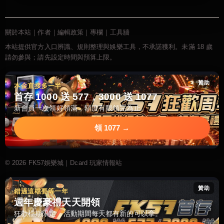
關於本站
｜
作者
｜
編輯政策
｜
專欄
｜
工具牆
本站提供官方入口辨識、規則整理與娛樂工具，不承諾獲利。未滿 18 歲
請勿參與；請先設定時間與預算上限。
贊助
本金直接多一半
首存 1000 送 577，3000 送 1077
新會員一次領好領滿，額度有限領完為止。
領 1077 →
© 2026 FK57娛樂城｜Dcard 玩家情報站
贊助
錯過這檔要等一年
週年慶豪禮天天開領
狂歡檔期限定，活動期間每天都有新的可以拿。