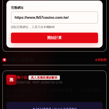
完整網址
請貼完整網址，工具只在本機解析
開始計算
今日工具結果
全部動態
施小姐
真人直播延遲診斷表
施
2026/7/18 · FK57-20260718-1230
同一組資料再測一次仍是「基本條件通過」，比只靠印象判
斷清楚很多。