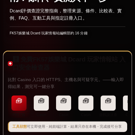
Dcard評價查證完整指南，整理來源、條件、比較表、實
例、FAQ、互動工具與指定註冊入口。
FK57娛樂城 Dcard 玩家情報站編輯部
約 16 分鐘
🧮 免費FK57娛樂城 Dcard 玩家情報站 入
口安全檢查器
比對 Casino 入口的 HTTPS、主機名與可疑字元。——輸入即
得結果，測完可一鍵分享
🧰
🧰
🧰
🧰
🧰
🧰
FK57娛
Casin
Casin
Casin
遊戲說法查
Casi
工具狀態
可立即使用・純前端計算・結果只存在本機・完成後可分享