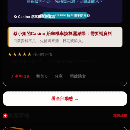
🔁 Casino 賠率機率換算器
蔡小姐的Casino 賠率機率換算器結果：需要補資料
目前資料不足，先補齊來源、日期或輸入。
★★★★★
使用後評價
結果頁做得很清楚，一眼看懂目前條件落在哪一型。
⚡ 有料 19
留言 0
分享
開啟貼文 →
看全部動態 →
最新專欄
專欄總覽