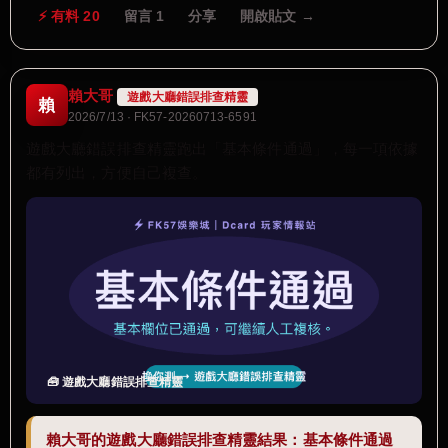
⚡ 有料 20
留言 1
分享
開啟貼文 →
賴大哥
遊戲大廳錯誤排查精靈
賴
2026/7/13 · FK57-20260713-6591
遊戲大廳錯誤排查精靈跑出「基本條件通過」，每一項依據
都有列出，方便自己複查。
🧰 遊戲大廳錯誤排查精靈
賴大哥的遊戲大廳錯誤排查精靈結果：基本條件通過