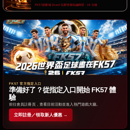
FK57娛樂城 Dcard 玩家情報站編輯部・16 分鐘
FK57 官方指定入口
準備好了？從指定入口開始 FK57 體
驗
前往會員註冊頁，查看目前活動並進入熱門遊戲大廳。
立即註冊／領取新人優惠 →