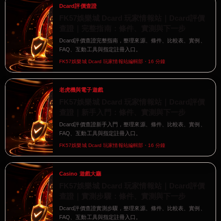
Dcard評價查證
FK57娛樂城 Dcard 玩家情報站｜Dcard評價
查證｜完整指南：條件、實測與下一步
Dcard評價查證完整指南，整理來源、條件、比較表、實例、
FAQ、互動工具與指定註冊入口。
FK57娛樂城 Dcard 玩家情報站編輯部・16 分鐘
老虎機與電子遊戲
FK57娛樂城 Dcard 玩家情報站｜Dcard評價
查證｜新手入門：條件、實測與下一步
Dcard評價查證新手入門，整理來源、條件、比較表、實例、
FAQ、互動工具與指定註冊入口。
FK57娛樂城 Dcard 玩家情報站編輯部・16 分鐘
Casino 遊戲大廳
FK57娛樂城 Dcard 玩家情報站｜Dcard評價
查證｜實測步驟：條件、實測與下一步
Dcard評價查證實測步驟，整理來源、條件、比較表、實例、
FAQ、互動工具與指定註冊入口。