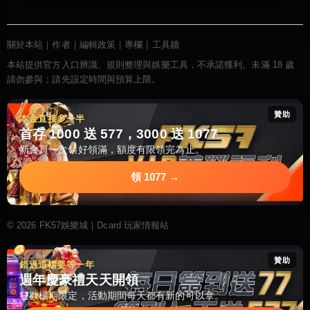
關於本站
｜
作者
｜
編輯政策
｜
專欄
｜
工具牆
本站提供官方入口辨識、規則整理與娛樂工具，不承諾獲利。未滿 18 歲
請勿參與；請先設定時間與預算上限。
贊助
本金直接多一半
首存 1000 送 577，3000 送 1077
新會員一次領好領滿，額度有限領完為止。
領 1077 →
© 2026 FK57娛樂城｜Dcard 玩家情報站
贊助
錯過這檔要等一年
週年慶豪禮天天開領
狂歡檔期限定，活動期間每天都有新的可以拿。