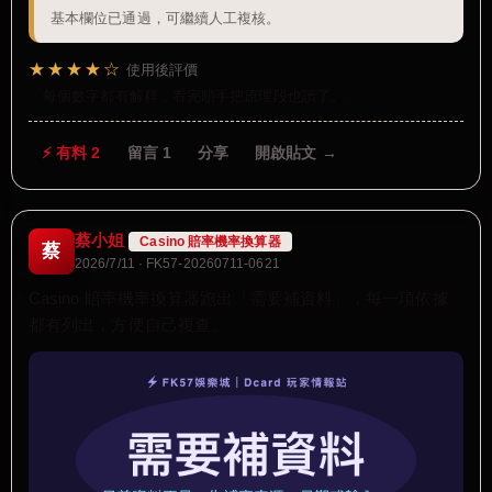
基本欄位已通過，可繼續人工複核。
★★★★☆
使用後評價
每個數字都有解釋，看完順手把原理段也讀了。
⚡ 有料 2
留言 1
分享
開啟貼文 →
蔡小姐
Casino 賠率機率換算器
蔡
2026/7/11 · FK57-20260711-0621
Casino 賠率機率換算器跑出「需要補資料」，每一項依據
都有列出，方便自己複查。