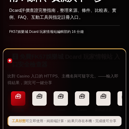
Dcard評價查證完整指南，整理來源、條件、比較表、實
例、FAQ、互動工具與指定註冊入口。
FK57娛樂城 Dcard 玩家情報站編輯部
約 16 分鐘
🧮 免費FK57娛樂城 Dcard 玩家情報站 入
口安全檢查器
比對 Casino 入口的 HTTPS、主機名與可疑字元。——輸入即
得結果，測完可一鍵分享
🧰
🧰
🧰
🧰
🧰
🧰
FK57娛
Casin
Casin
Casin
遊戲說法查
Casi
工具狀態
可立即使用・純前端計算・結果只存在本機・完成後可分享